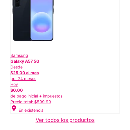
Samsung
Galaxy A57 5G
Desde
$25.00 al mes
por 24 meses
Hoy
$0.00
de pago inicial + impuestos
Precio total: $599.99
location_on
En existencia
Ver todos los productos