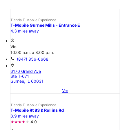
Tienda T-Mobile Experience
T-Mobile Gurnee Mills - Entrance E
4.3 miles away
access_time
Vie.:
10:00 a.m. a 8:00 p.m.
call
(847) 856-0668
location_on
6170 Grand Ave
Ste T-671
Gurnee, IL 60031
Ver
Tienda T-Mobile Experience
T-Mobile Rt 83 & Rollins Rd
8.9 miles away
4.0