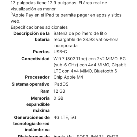
13 pulgadas tiene 12.9 pulgadas. El área real de
visualización es menor.
9
Apple Pay en el iPad te permite pagar en apps y sitios
web.
Especificaciones adicionales
Descripción de la
Batería de polímero de litio
batería
recargable de 28.93 vatios-hora
incorporada
Puertos
USB-C
Conectividad
Wifi 7 (802.11be) con 2x2 MIMO, 5G
(sub-6 GHz) con 4x4 MIMO, Gigabit
LTE con 4x4 MIMO, Bluetooth 6
Procesador
Chip Apple M4
Sistema operativo
iPadOS
Ram
12 GB
Memoria
0 GB
expandible
máxima
Generaciones de
4G LTE, 5G
tecnología de red
inalámbrica
Plataformas de
Apple Mail, POP3, IMAP4, SMTP,