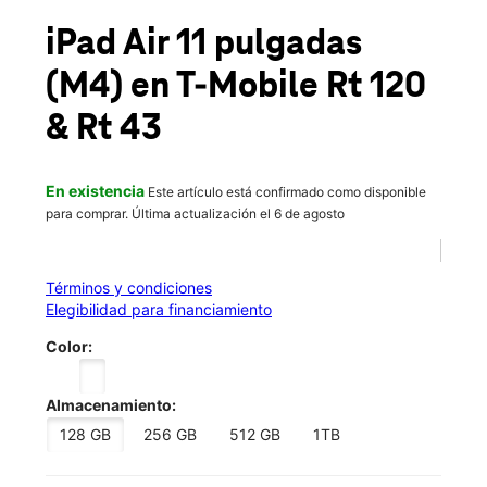
Jue.:
10:00 a.m. a 9:00 p.m.
location_on
iPad Air 11 pulgadas
3901 Fountain Square Place Waukegan, IL 60085
(M4)
en T-Mobile
Rt 120
& Rt 43
En existencia
Este artículo está confirmado como disponible
para comprar. Última actualización el 6 de agosto
Términos y condiciones
Elegibilidad para financiamiento
Color:
Almacenamiento:
128 GB
256 GB
512 GB
1TB