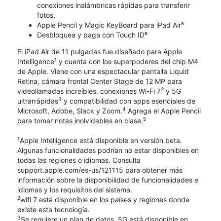
conexiones inalámbricas rápidas para transferir
fotos.
Apple Pencil y Magic KeyBoard para iPad Air⁵
Desbloquea y paga con Touch ID⁹
El iPad Air de 11 pulgadas fue diseñado para Apple
1
Intelligence
y cuenta con los superpoderes del chip M4
de Apple. Viene con una espectacular pantalla Liquid
Retina, cámara frontal Center Stage de 12 MP para
2
videollamadas increíbles, conexiones Wi-Fi 7
y 5G
3
ultrarrápidas
y compatibilidad con apps esenciales de
4
Microsoft, Adobe, Slack y Zoom.
Agrega el Apple Pencil
5
para tomar notas inolvidables en clase.
1
Apple Intelligence está disponible en versión beta.
Algunas funcionalidades podrían no estar disponibles en
todas las regiones o idiomas. Consulta
support.apple.com/es-us/121115 para obtener más
información sobre la disponibilidad de funcionalidades e
idiomas y los requisitos del sistema.
2
wifi 7 está disponible en los países y regiones donde
existe esta tecnología.
3
Se requiere un plan de datos. 5G está disponible en