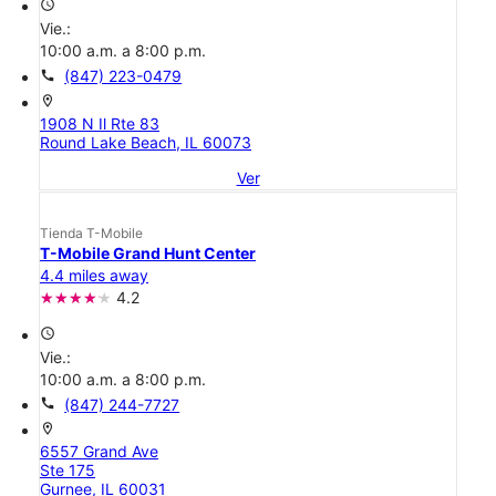
access_time
Vie.:
10:00 a.m. a 8:00 p.m.
call
(847) 223-0479
location_on
1908 N Il Rte 83
Round Lake Beach, IL 60073
Ver
Tienda T-Mobile
T-Mobile Grand Hunt Center
4.4 miles away
4.2
access_time
Vie.:
10:00 a.m. a 8:00 p.m.
call
(847) 244-7727
location_on
6557 Grand Ave
Ste 175
Gurnee, IL 60031