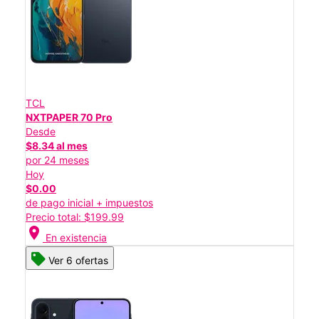
TCL
NXTPAPER 70 Pro
Desde
$8.34 al mes
por 24 meses
Hoy
$0.00
de pago inicial + impuestos
Precio total: $199.99
location_on
En existencia
Ver 6 ofertas