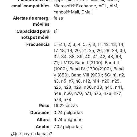
email compatibles
Microsoft® Exchange, AOL, AIM,
Yahoo!® Mail, GMail
Alertas de emerg.
false
móviles
Capacidad para
sí
hotspot móvil
Frecuencia
LTE: 1, 2, 3, 4, 5, 7, 8, 11, 12, 13, 14,
17, 18, 19, 20, 21, 25, 26, 28, 29, 30,
32, 34, 38, 39, 40, 41, 42, 48, 66,
71; UMTS: Band I (2100), Band II
(1900), Band IV (1700/2100), Band
V (850), Band VIII (900); 5G: n1, n2,
n3, n5, n7, n8, n12, n14, n20, n25,
n26, n28, n29, n30, n38, n40, n41,
n48, n66, n70, n71, n75, n76, n77,
n78, n79
Peso
16.22 onzas
Duración
0.24 pulgadas
Altura
9.74 pulgadas
Ancho
7.02 pulgadas
¿Qué hay en la caja?