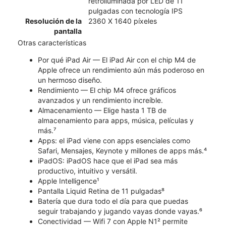
retroiluminada por LED de 11
pulgadas con tecnología IPS
Resolución de la
2360 X 1640 píxeles
pantalla
Otras características
Por qué iPad Air — El iPad Air con el chip M4 de
Apple ofrece un rendimiento aún más poderoso en
un hermoso diseño.
Rendimiento — El chip M4 ofrece gráficos
avanzados y un rendimiento increíble.
Almacenamiento — Elige hasta 1 TB de
almacenamiento para apps, música, películas y
más.⁷
Apps: el iPad viene con apps esenciales como
Safari, Mensajes, Keynote y millones de apps más.⁴
iPadOS: iPadOS hace que el iPad sea más
productivo, intuitivo y versátil.
Apple Intelligence¹
Pantalla Liquid Retina de 11 pulgadas⁸
Batería que dura todo el día para que puedas
seguir trabajando y jugando vayas donde vayas.⁶
Conectividad — Wifi 7 con Apple N1² permite