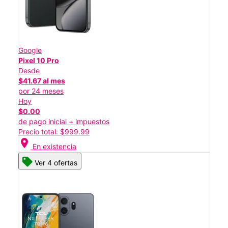
Google
Pixel 10 Pro
Desde
$41.67 al mes
por 24 meses
Hoy
$0.00
de pago inicial + impuestos
Precio total: $999.99
location_on
En existencia
Ver 4 ofertas