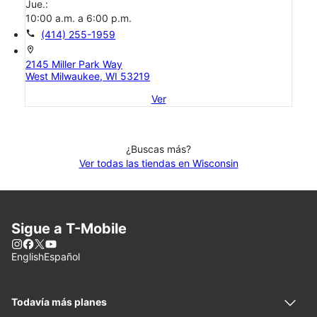
Jue.:
10:00 a.m. a 6:00 p.m.
call
(414) 255-1959
location_on
2145 Miller Park Way
West Milwaukee, WI 53219
Ver
¿Buscas más?
Ver todas las tiendas en Wisconsin