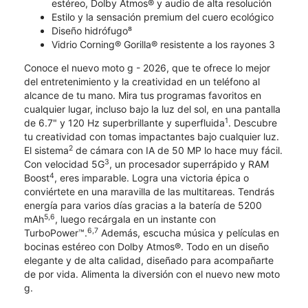
estéreo, Dolby Atmos® y audio de alta resolución
Estilo y la sensación premium del cuero ecológico
Diseño hidrófugo⁸
Vidrio Corning® Gorilla® resistente a los rayones 3
Conoce el nuevo moto g - 2026, que te ofrece lo mejor
del entretenimiento y la creatividad en un teléfono al
alcance de tu mano. Mira tus programas favoritos en
cualquier lugar, incluso bajo la luz del sol, en una pantalla
1
de 6.7" y 120 Hz superbrillante y superfluida
. Descubre
tu creatividad con tomas impactantes bajo cualquier luz.
2
El sistema
de cámara con IA de 50 MP lo hace muy fácil.
3
Con velocidad 5G
, un procesador superrápido y RAM
4
Boost
, eres imparable. Logra una victoria épica o
conviértete en una maravilla de las multitareas. Tendrás
energía para varios días gracias a la batería de 5200
5,6
mAh
, luego recárgala en un instante con
6,7
TurboPower™.
Además, escucha música y películas en
bocinas estéreo con Dolby Atmos®. Todo en un diseño
elegante y de alta calidad, diseñado para acompañarte
de por vida. Alimenta la diversión con el nuevo new moto
g.