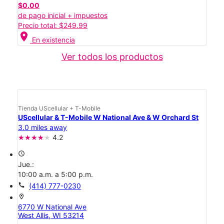
$0.00
de pago inicial + impuestos
Precio total: $249.99
location_on
En existencia
Ver todos los productos
Tienda UScellular + T-Mobile
UScellular & T-Mobile W National Ave & W Orchard St
3.0 miles away
4.2
access_time
Jue.:
10:00 a.m. a 5:00 p.m.
call
(414) 777-0230
location_on
6770 W National Ave
West Allis, WI 53214