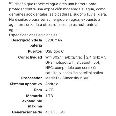
8
El diseño que repele el agua crea una barrera para
proteger contra una exposición moderada al agua, como
derrames accidentales, salpicaduras, sudor o lluvia ligera.
No diseñado para ser sumergido en agua, expuesto a
agua presurizada u otros líquidos; no es resistente al
agua.
Especificaciones adicionales
Descripción de la
5200mAh
batería
Puertos
USB tipo C
Conectividad
Wifi 802.11 a/b/g/n/ac | 2.4 GHz y 5
GHz, hotspot wifi, Bluetooth 5.4,
NFC, compatible con conexión
satelital y conexión satelital nativa
Procesador
MediaTek Dimensity 6300
Sistema operativo
Android
Ram
4 GB
Memoria
1 TB
expandible
máxima
Generaciones de
4G LTE, 5G