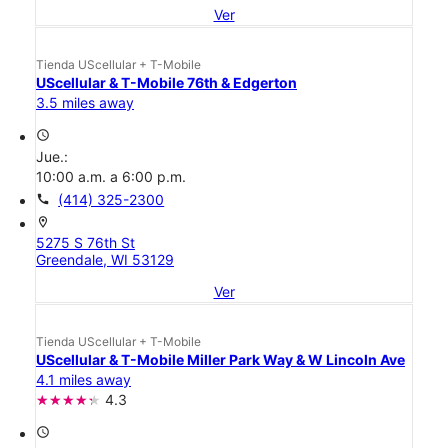
Ver
Tienda UScellular + T-Mobile
UScellular & T-Mobile 76th & Edgerton
3.5 miles away
access_time
Jue.:
10:00 a.m. a 6:00 p.m.
call
(414) 325-2300
location_on
5275 S 76th St
Greendale, WI 53129
Ver
Tienda UScellular + T-Mobile
UScellular & T-Mobile Miller Park Way & W Lincoln Ave
4.1 miles away
4.3
access_time