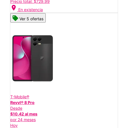
Precio total: $729.99
location_on
En existencia
Ver 5 ofertas
T-Mobile®
Revvl® 8 Pro
Desde
$10.42 al mes
por 24 meses
Hoy