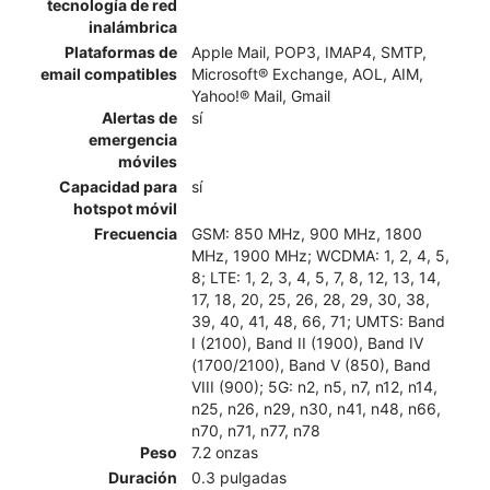
tecnología de red
inalámbrica
Plataformas de
Apple Mail, POP3, IMAP4, SMTP,
email compatibles
Microsoft® Exchange, AOL, AIM,
Yahoo!® Mail, Gmail
Alertas de
sí
emergencia
móviles
Capacidad para
sí
hotspot móvil
Frecuencia
GSM: 850 MHz, 900 MHz, 1800
MHz, 1900 MHz; WCDMA: 1, 2, 4, 5,
8; LTE: 1, 2, 3, 4, 5, 7, 8, 12, 13, 14,
17, 18, 20, 25, 26, 28, 29, 30, 38,
39, 40, 41, 48, 66, 71; UMTS: Band
I (2100), Band II (1900), Band IV
(1700/2100), Band V (850), Band
VIII (900); 5G: n2, n5, n7, n12, n14,
n25, n26, n29, n30, n41, n48, n66,
n70, n71, n77, n78
Peso
7.2 onzas
Duración
0.3 pulgadas