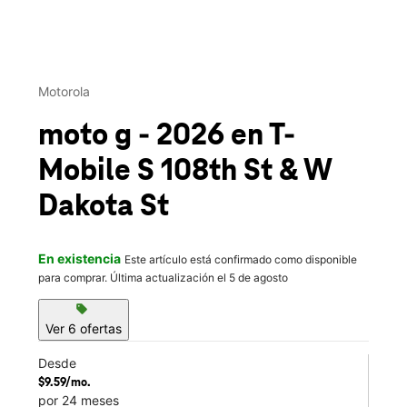
This carousel contains a column of small thumbnails. Selecting 
Motorola
moto g - 2026
en T-
Mobile
S 108th St & W
Dakota St
En existencia
Este artículo está confirmado como disponible
para comprar. Última actualización el 5 de agosto
sell
Ver 6 ofertas
Desde
$9.59/mo.
por 24 meses