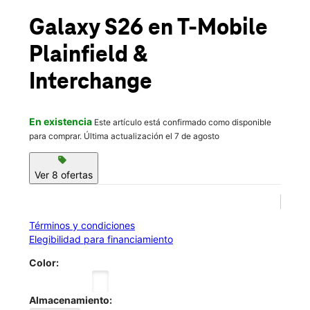
Jue.:
11:00 a.m. a 6:00 p.m.
location_on
Galaxy S26
en T-Mobile
254 N Plainfield Rd Ste 4 West Lebanon, NH 03784
Plainfield &
Interchange
En existencia
Este artículo está confirmado como disponible
para comprar. Última actualización el 7 de agosto
sell
Ver 8 ofertas
Términos y condiciones
Elegibilidad para financiamiento
Color:
Almacenamiento: