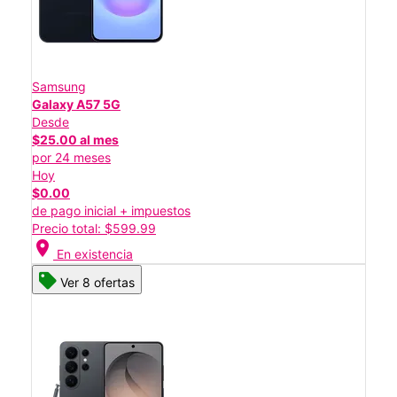
Samsung
Galaxy A57 5G
Desde
$25.00 al mes
por 24 meses
Hoy
$0.00
de pago inicial + impuestos
Precio total: $599.99
location_on
En existencia
Ver 8 ofertas