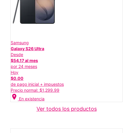
Samsung
Galaxy S26 Ultra
Desde
$54.17 al mes
por 24 meses
Hoy
$0.00
de pago inicial + impuestos
Precio normal: $1,299.99
location_on
En existencia
Ver todos los productos