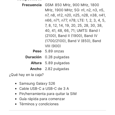
Frecuencia
GSM: 850 MHz, 900 MHz, 1800
MHz, 1900 MHz; 5G: n1, n2, n3, n5,
n7, n8, n12, n20, n25, n28, n38, n41,
n66, n71, n77, n78; LTE: 1, 2, 3, 4, 5,
7, 8, 12, 14, 19, 20, 25, 28, 30, 38,
40, 41, 48, 66, 71; UMTS: Band I
(2100), Band II (1900), Band IV
(1700/2100), Band V (850), Band
VIII (900)
Peso
5.89 onzas
Duración
0.28 pulgadas
Altura
5.89 pulgadas
Ancho
2.82 pulgadas
¿Qué hay en la caja?
Samsung Galaxy S26
Cable USB-C a USB-C de 3 A
Pin/herramienta para quitar la SIM
Guía rápida para comenzar
Términos y condiciones