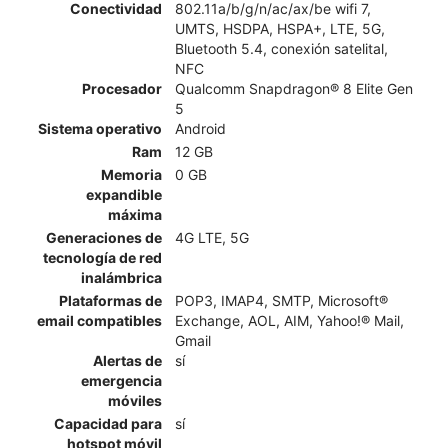
Conectividad
802.11a/b/g/n/ac/ax/be wifi 7,
UMTS, HSDPA, HSPA+, LTE, 5G,
Bluetooth 5.4, conexión satelital,
NFC
Procesador
Qualcomm Snapdragon® 8 Elite Gen
5
Sistema operativo
Android
Ram
12 GB
Memoria
0 GB
expandible
máxima
Generaciones de
4G LTE, 5G
tecnología de red
inalámbrica
Plataformas de
POP3, IMAP4, SMTP, Microsoft®
email compatibles
Exchange, AOL, AIM, Yahoo!® Mail,
Gmail
Alertas de
sí
emergencia
móviles
Capacidad para
sí
hotspot móvil