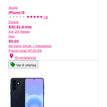
Apple
iPhone 16
28
Desde
$30.42 al mes
por 24 meses
Hoy
$0.00
de pago inicial + impuestos
Precio total: $729.99
location_on
En existencia
Ver 6 ofertas