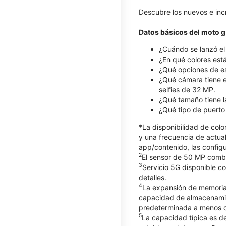
Descubre los nuevos e inc
Datos básicos del moto g
¿Cuándo se lanzó el m
¿En qué colores est
¿Qué opciones de es
¿Qué cámara tiene e
selfies de 32 MP.
¿Qué tamaño tiene la
¿Qué tipo de puerto
*La disponibilidad de col
y una frecuencia de actual
app/contenido, las configu
2
El sensor de 50 MP combin
3
Servicio 5G disponible c
detalles.
4
La expansión de memoria 
capacidad de almacenamien
predeterminada a menos q
5
La capacidad típica es d