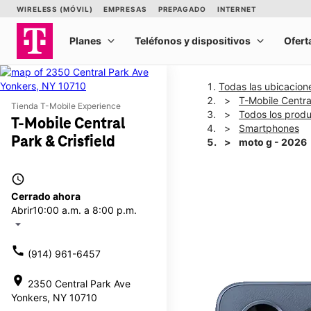
Todas las ubicacion
T-Mobile Central
Tienda T-Mobile Experience
Todos los prod
T-Mobile Central
Smartphones
Park & Crisfield
moto g - 2026
access_time
This carousel shows one la
Cerrado ahora
Abrir
10:00 a.m. a 8:00 p.m.
arrow_drop_down
call
(914) 961-6457
location_on
2350 Central Park Ave
Yonkers, NY 10710