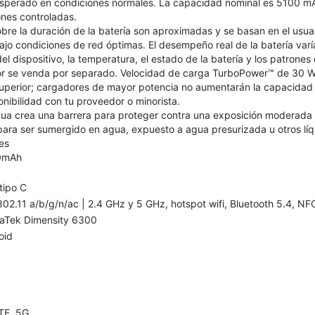
sperado en condiciones normales. La capacidad nominal es 5100 mA
ones controladas.
bre la duración de la batería son aproximadas y se basan en el usuar
jo condiciones de red óptimas. El desempeño real de la batería varí
el dispositivo, la temperatura, el estado de la batería y los patrones
or se venda por separado. Velocidad de carga TurboPower™ de 30 W 
erior; cargadores de mayor potencia no aumentarán la capacidad de
nibilidad con tu proveedor o minorista.
agua crea una barrera para proteger contra una exposición moderada
 para ser sumergido en agua, expuesto a agua presurizada u otros líqu
es
0mAh
tipo C
802.11 a/b/g/n/ac | 2.4 GHz y 5 GHz, hotspot wifi, Bluetooth 5.4, NFC
aTek Dimensity 6300
oid
TE, 5G