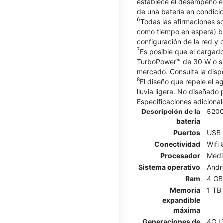
establece el desempeño e
de una batería en condici
6
Todas las afirmaciones so
como tiempo en espera) ba
configuración de la red y d
7
Es posible que el cargad
TurboPower™ de 30 W o sup
mercado. Consulta la dispo
8
El diseño que repele el 
lluvia ligera. No diseñado
Especificaciones adicional
Descripción de la
520
batería
Puertos
USB 
Conectividad
Wifi 
Procesador
Medi
Sistema operativo
Andr
Ram
4 GB
Memoria
1 TB
expandible
máxima
Generaciones de
4G L