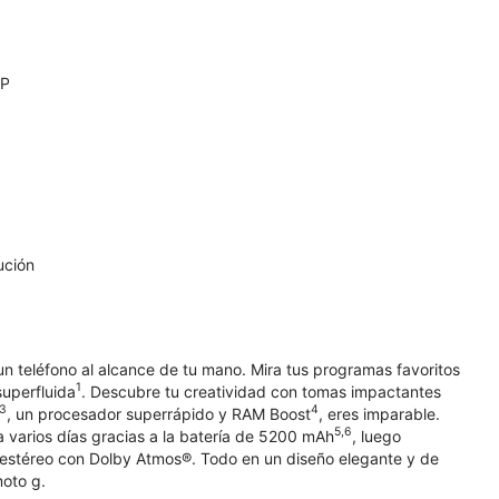
MP
ución
un teléfono al alcance de tu mano. Mira tus programas favoritos
1
superfluida
. Descubre tu creatividad con tomas impactantes
3
4
, un procesador superrápido y RAM Boost
, eres imparable.
5,6
a varios días gracias a la batería de 5200 mAh
, luego
estéreo con Dolby Atmos®. Todo en un diseño elegante y de
moto g.