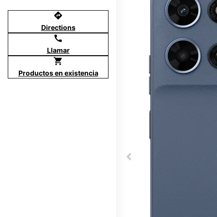
directions
Directions
call
Llamar
shopping_cart
Productos en existencia