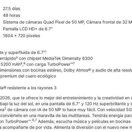
27.5 días
48 horas
Sistema de cámaras Quad Pixel de 50 MP, Cámara frontal de 32 
Pantalla LCD HD+ de 6.7"
1604 x 720 píxeles
te y superfluida de 6.7"¹
errápido³ con chipset MediaTek Dimensity 6300
e 5200 mAh⁵,⁶ con carga TurboPower™⁷
dimensiones con bocinas estéreo, Dolby Atmos® y audio de alta resol
n premium del cuero ecológico
lla® resistente a los rayones 3
026, que te ofrece lo mejor del entretenimiento y la creatividad en 
 bajo la luz del sol, en una pantalla de 6.7" y 120 Hz superbrillante y 
2
ema
de cámara con IA de 50 MP lo hace muy fácil. Con velocidad 5G
 conviértete en una maravilla de las multitareas. Tendrás energía par
6,7
con TurboPower™.
Además, escucha música y películas en bocinas 
ra acompañarte de por vida. Alimenta la diversión con el nuevo new 