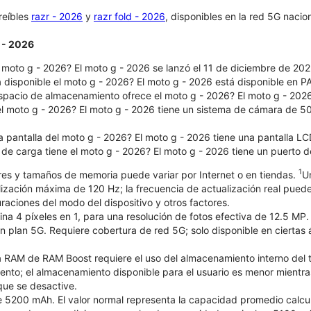
reíbles
razr - 2026
y
razr fold - 2026
, disponibles en la red 5G nacio
 - 2026
oto g - 2026?​​​​​​​ El moto g - 2026 se lanzó el 11 de diciembre de 202
á disponible el moto g - 2026? El moto g - 2026 está disponible en
pacio de almacenamiento ofrece el moto g - 2026? El moto g - 2026
l moto g - 2026? El moto g - 2026 tiene un sistema de cámara de 50
 pantalla del moto g - 2026? El moto g - 2026 tiene una pantalla LC
 de carga tiene el moto g - 2026? El moto g - 2026 tiene un puerto 
1
ores y tamaños de memoria puede variar por Internet o en tiendas.
U
ización máxima de 120 Hz; la frecuencia de actualización real puede 
raciones del modo del dispositivo y otros factores.
a 4 píxeles en 1, para una resolución de fotos efectiva de 12.5 MP.
on plan 5G. Requiere cobertura de red 5G; solo disponible en ciertas
RAM de RAM Boost requiere el uso del almacenamiento interno del te
to; el almacenamiento disponible para el usuario es menor mientras 
ue se desactive.
e 5200 mAh. El valor normal representa la capacidad promedio calcu