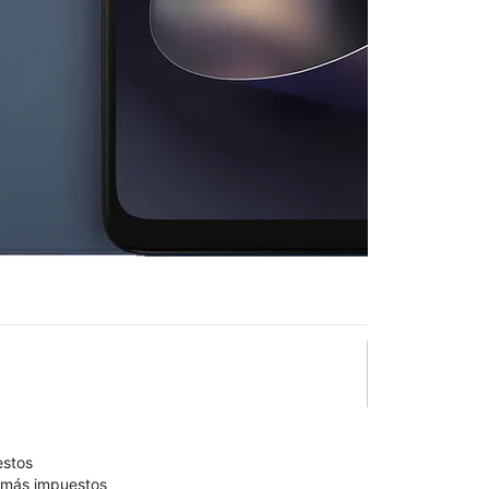
2026
en T-Mobile
k & Crisfield
lo está confirmado como disponible para comprar. Última
olumn of small thumbnails. Selecting a thumbnail will change the main 
estos
9 más impuestos