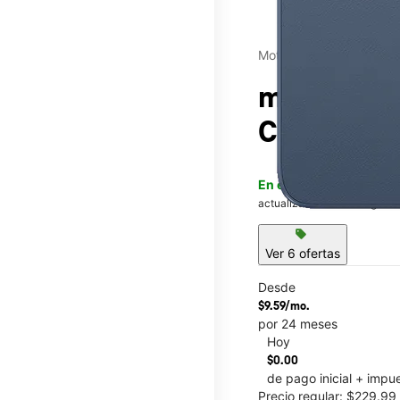
Motorola
moto g - 
Central Par
En existencia
Este artícu
actualización el 6 de agosto
sell
Ver 6 ofertas
Desde
$9.59/mo.
por 24 meses
Hoy
This carousel contains a c
$0.00
de pago inicial + impu
Precio regular: $229.9