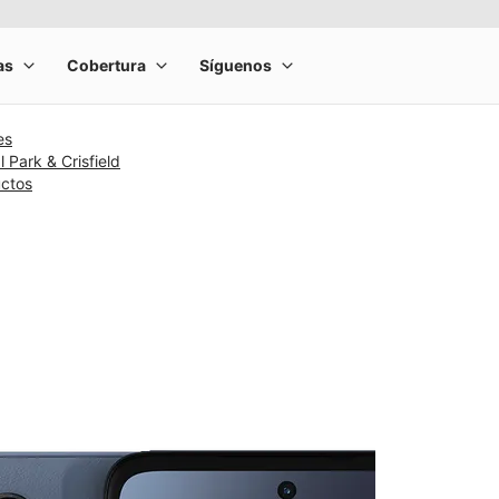
es
 Park & Crisfield
uctos
rge product image at a time. Use the Previous and Next buttons to m