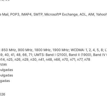
e Mail, POP3, IMAP4, SMTP, Microsoft® Exchange, AOL, AIM, Yahoo!®
850 MHz, 900 MHz, 1800 MHz, 1900 MHz; WCDMA: 1, 2, 4, 5, 8; LTE: 1, 
9, 40, 41, 48, 66, 71; UMTS: Band I (2100), Band II (1900), Band IV 
n14, n25, n26, n29, n30, n41, n48, n66, n70, n71, n77, n78
onzas
pulgadas
pulgadas
lgadas
2026