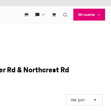
r Rd & Northcrest Rd
arrow_drop_down
Ver por: