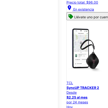
Precio total: $96.00
location_on
En existencia
Llévate uno por cuen
TCL
SyncUP TRACKER 2
Desde
$2.25 al mes
por 24 meses
Hoy