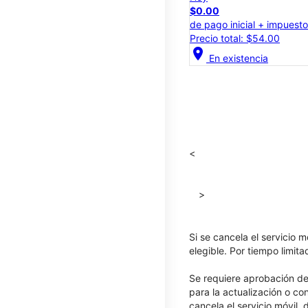
$0.00
de pago inicial + impuest
Precio total: $54.00
location_on
En existencia
<
>
Si se cancela el servicio m
elegible. Por tiempo limit
Se requiere aprobación de 
para la actualización o co
cancela el servicio móvil,