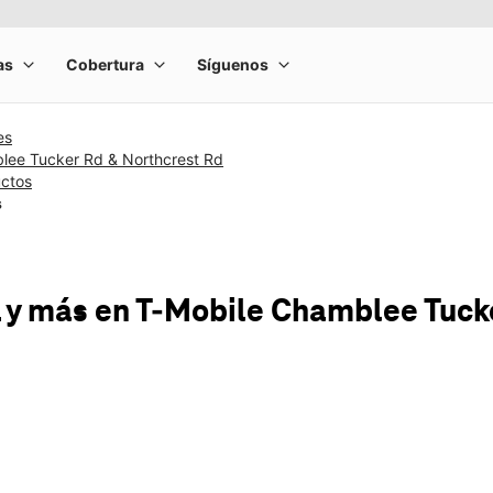
es
lee Tucker Rd & Northcrest Rd
uctos
s
 y más
en T-Mobile
Chamblee Tucke