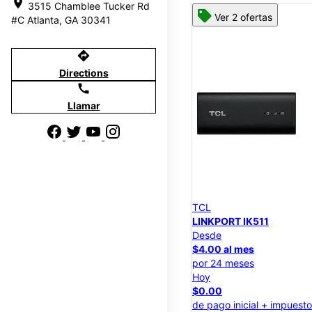
location_on
3515 Chamblee Tucker Rd
Ver 2 ofertas
#C Atlanta, GA 30341
directions
Directions
call
Llamar
TCL
LINKPORT IK511
Desde
$4.00 al mes
por 24 meses
Hoy
$0.00
de pago inicial + impuest