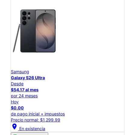
Samsung
Galaxy S26 Ultra
Desde
$54.17 al mes
por 24 meses
Hoy
$0.00
de pago inicial + impuestos
Precio normal: $1,299.99
location_on
En existencia