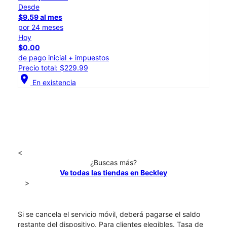
Desde
$9.59 al mes
por 24 meses
Hoy
$0.00
de pago inicial + impuestos
Precio total: $229.99
location_on
En existencia
<
¿Buscas más?
Ve todas las tiendas en Beckley
>
Si se cancela el servicio móvil, deberá pagarse el saldo
restante del dispositivo. Para clientes elegibles. Tasa de