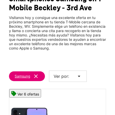
Jue.:
10:00 a.m. a 8:00 p.m.
Mobile
Beckley - 3rd Ave
Vie.:
10:00 a.m. a 8:00 p.m.
location_on
105 3rd Ave Beckley, WV 25801
Visítanos hoy y consigue una excelente oferta en tu
próximo smartphone en tu tienda T-Mobile cercana de
Beckley, WV. Simplemente elige un teléfono en existencia
y llama o concierta una cita para recogerlo en la tienda
hoy mismo. ¿Necesitas más ayuda? Visítanos hoy para
que nuestros expertos vendedores te ayuden a encontrar
un excelente teléfono de una de las mejores marcas
como Apple o Samsung.
clear
arrow_drop_down
Ver por:
Samsung
Ver 6 ofertas