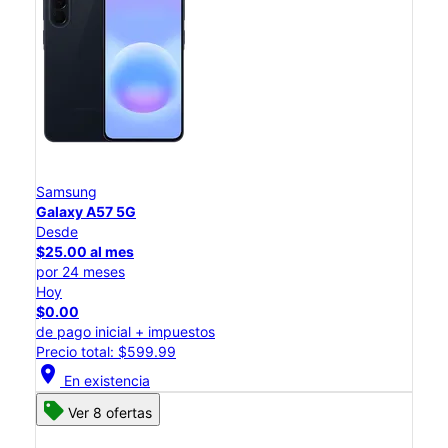
Samsung
Galaxy A57 5G
Desde
$25.00 al mes
por 24 meses
Hoy
$0.00
de pago inicial + impuestos
Precio total: $599.99
location_on
En existencia
Ver 8 ofertas