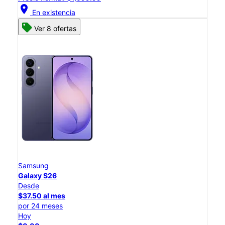
location_on
En existencia
Ver 8 ofertas
Samsung
Galaxy S26
Desde
$37.50 al mes
por 24 meses
Hoy