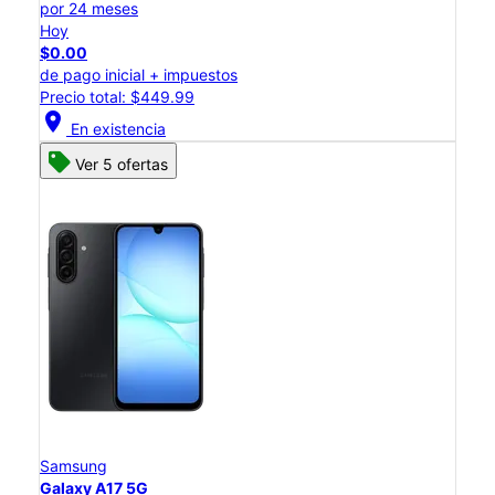
por 24 meses
Hoy
$0.00
de pago inicial + impuestos
Precio total: $449.99
location_on
En existencia
Ver 5 ofertas
Samsung
Galaxy A17 5G