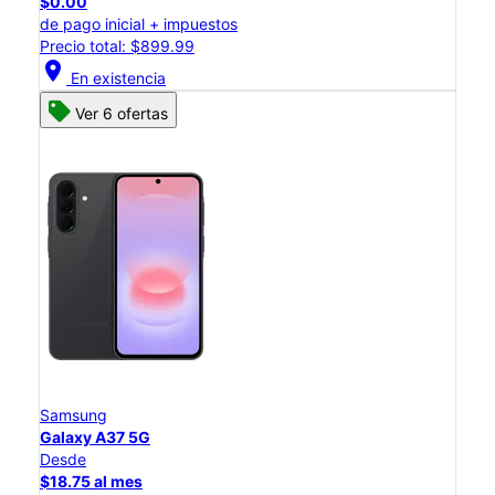
$0.00
de pago inicial + impuestos
Precio total: $899.99
location_on
En existencia
Ver 6 ofertas
Samsung
Galaxy A37 5G
Desde
$18.75 al mes