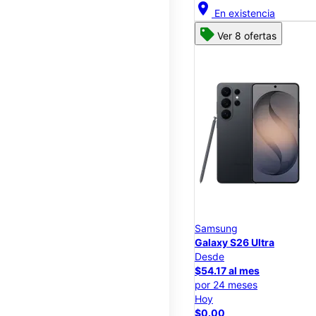
location_on
En existencia
Ver 8 ofertas
Samsung
Galaxy S26 Ultra
Desde
$54.17 al mes
por 24 meses
Hoy
$0.00