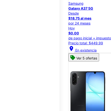
Samsung
Galaxy A37 5G
Desde
$18.75 al mes
por 24 meses
Hoy
$0.00
de pago inicial + impuest
Precio total: $449.99
location_on
En existencia
Ver 5 ofertas