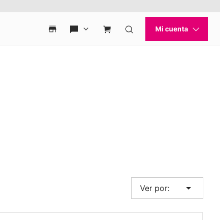
arrow_drop_down
Ver por: