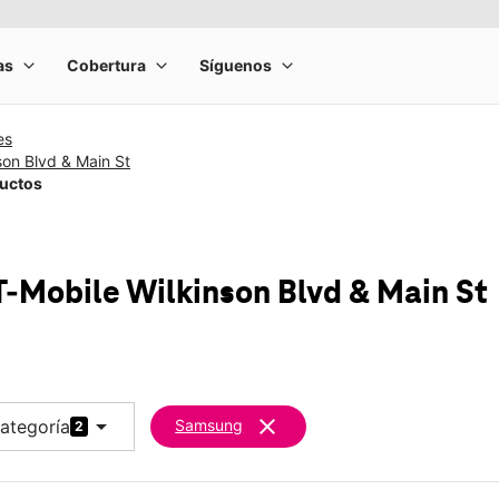
es
son Blvd & Main St
ductos
T-Mobile
Wilkinson Blvd & Main St
arrow_drop_down
clear
ategoría
Samsung
2