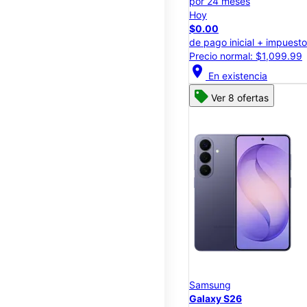
por 24 meses
Hoy
$0.00
de pago inicial + impuest
Precio normal: $1,099.99
location_on
En existencia
Ver 8 ofertas
Samsung
Galaxy S26