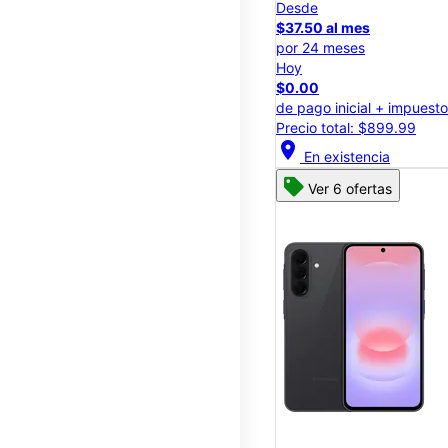
Desde
$37.50 al mes
por 24 meses
Hoy
$0.00
de pago inicial + impuest
Precio total: $899.99
location_on
En existencia
Ver 6 ofertas