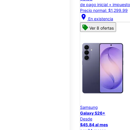
de pago inicial + impuest
Precio normal: $1,299.99
location_on
En existencia
Ver 8 ofertas
Samsung
Galaxy S26+
Desde
$45.84 al mes