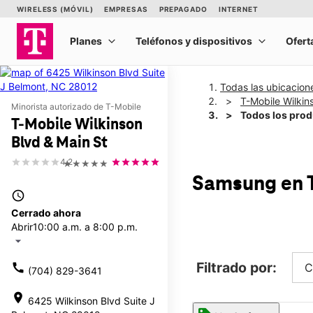
Todas las ubicacion
T-Mobile Wilkin
Minorista autorizado de T-Mobile
Todos los pro
T-Mobile Wilkinson
Blvd & Main St
4.2
★★★★★
Samsung
en 
access_time
Cerrado ahora
Abrir
10:00 a.m. a 8:00 p.m.
arrow_drop_down
Filtrado por:
call
C
(704) 829-3641
location_on
6425 Wilkinson Blvd Suite J