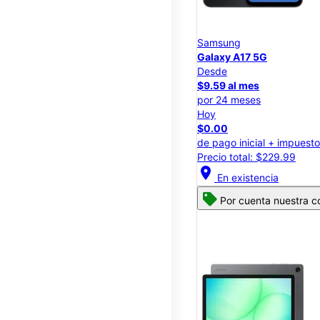
Samsung
Galaxy A17 5G
Desde
$9.59 al mes
por 24 meses
Hoy
$0.00
de pago inicial + impuest
Precio total: $229.99
location_on
En existencia
Por cuenta nuestra c