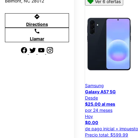
Belmont, NC 28012
Ver 6 ofertas
directions
Directions
call
Llamar
Samsung
Galaxy A57 5G
Desde
$25.00 al mes
por 24 meses
Hoy
$0.00
de pago inicial + impuest
Precio total: $599.99