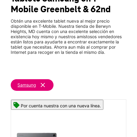
Mié.:
10:00 a.m. a 8:00 p.m.
Mobile
Greenbelt & 62nd
Jue.:
10:00 a.m. a 8:00 p.m.
location_on
8904 62nd Avenue Suite B Berwyn Heights, MD 20740
Obtén una excelente tablet nueva al mejor precio
disponible en T-Mobile. Nuestra tienda de Berwyn
Heights, MD cuenta con una excelente selección en
existencia hoy mismo y nuestros amistosos vendedores
están listos para ayudarte a encontrar exactamente la
tablet que necesitas. Ahorra aun más al comprar por
Internet para recoger en la tienda el mismo día.
clear
Samsung
Por cuenta nuestra con una nueva línea.