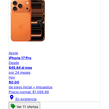
Apple
iPhone 17 Pro
Desde
$45.84 al mes
por 24 meses
Hoy
$0.00
de pago inicial + impuestos
Precio normal: $1,099.99
location_on
En existencia
Ver 11 ofertas