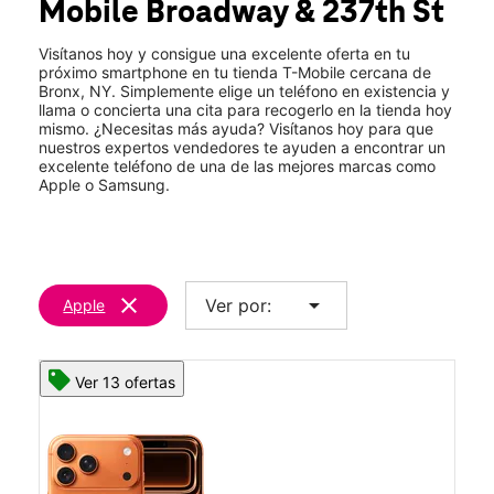
Mobile
Broadway & 237th St
Mié.:
10:00 a.m. a 9:00 p.m.
location_on
193 W 237th St Bronx, NY 10463
Visítanos hoy y consigue una excelente oferta en tu
próximo smartphone en tu tienda T-Mobile cercana de
Bronx, NY. Simplemente elige un teléfono en existencia y
llama o concierta una cita para recogerlo en la tienda hoy
mismo. ¿Necesitas más ayuda? Visítanos hoy para que
nuestros expertos vendedores te ayuden a encontrar un
excelente teléfono de una de las mejores marcas como
Apple o Samsung.
clear
arrow_drop_down
Ver por:
Apple
Ver 13 ofertas