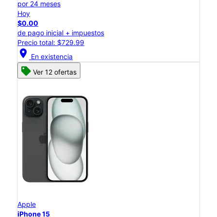
por 24 meses
Hoy
$0.00
de pago inicial + impuestos
Precio total: $729.99
location_on
En existencia
Ver 12 ofertas
Apple
iPhone 15