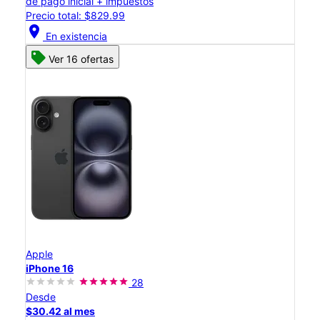
de pago inicial + impuestos
Precio total: $829.99
location_on
En existencia
Ver 16 ofertas
Apple
iPhone 16
28
Desde
$30.42 al mes