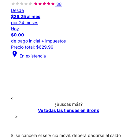
38
Desde
$26.25 al mes
por 24 meses
Hoy
$0.00
de pago inicial + impuestos
Precio total: $629.99
location_on
En existencia
<
¿Buscas más?
Ve todas las tiendas en Bronx
>
Si se cancela el servicio móvil, deberá pagarse el saldo