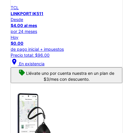
TCL
LINKPORT IK511
Desde
$4.00 al mes
por 24 meses
Hoy
$0.00
de pago inicial + impuestos
Precio total: $96.00
location_on
En existencia
Llévate uno por cuenta nuestra en un plan de
$3/mes con descuento.