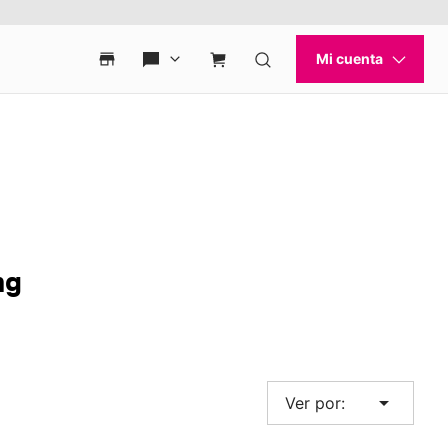
ng
arrow_drop_down
Ver por: