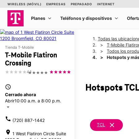
Todas las ubicacion
T-Mobile Flatir
Tienda T-Mobile
Todos los prod
T-Mobile Flatiron
Hotspots y má
Crossing
4.1
★★★★★
Hotspots TCL
access_time
Cerrado ahora
Abrir
10:00 a.m. a 8:00 p.m.
arrow_drop_down
call
(720) 887-1442
clear
TCL
location_on
1 West Flatiron Circle Suite