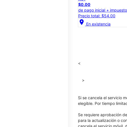
$0.00
de pago inicial + impuest
Precio total: $54.00
location_on
En existencia
<
>
Si se cancela el servicio m
elegible. Por tiempo limit
Se requiere aprobación de 
para la actualización o co
cancela el servicio móvil,