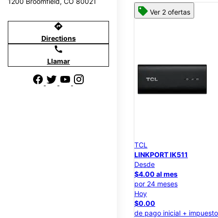
1200 Broomfield, CO 80021
Ver 2 ofertas
directions
Directions
call
Llamar
TCL
LINKPORT IK511
Desde
$4.00 al mes
por 24 meses
Hoy
$0.00
de pago inicial + impuest