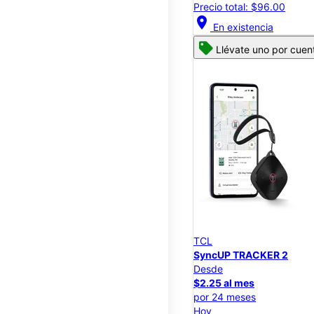
Precio total: $96.00
location_on
En existencia
Llévate uno por cuen
TCL
SyncUP TRACKER 2
Desde
$2.25 al mes
por 24 meses
Hoy