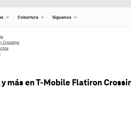
es
on Crossing
uctos
s
 y más
en T-Mobile
Flatiron Crossi