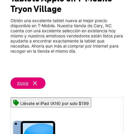
Jue.:
10:00 a.m. a 8:00 p.m.
Tryon Village
Vie.:
10:00 a.m. a 8:00 p.m.
location_on
8204 Tryon Woods Drive Ste 119 Cary, NC 27518
Obtén una excelente tablet nueva al mejor precio
disponible en T-Mobile. Nuestra tienda de Cary, NC
cuenta con una excelente selección en existencia hoy
mismo y nuestros amistosos vendedores están listos para
ayudarte a encontrar exactamente la tablet que
necesitas. Ahorra aun más al comprar por Internet para
recoger en la tienda el mismo día.
clear
Apple
Llévate el iPad (A16) por solo $199