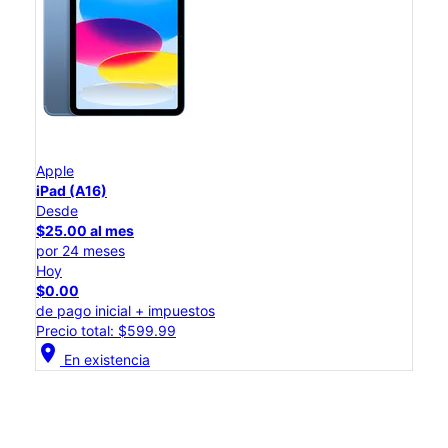
Apple
iPad (A16)
Desde
$25.00 al mes
por 24 meses
Hoy
$0.00
de pago inicial + impuestos
Precio total: $599.99
location_on
En existencia