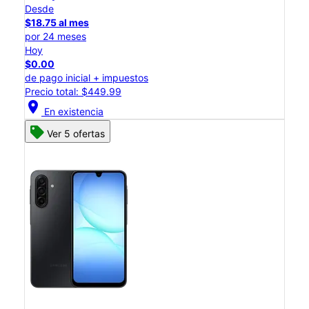
Desde
$18.75 al mes
por 24 meses
Hoy
$0.00
de pago inicial + impuestos
Precio total: $449.99
location_on
En existencia
Ver 5 ofertas