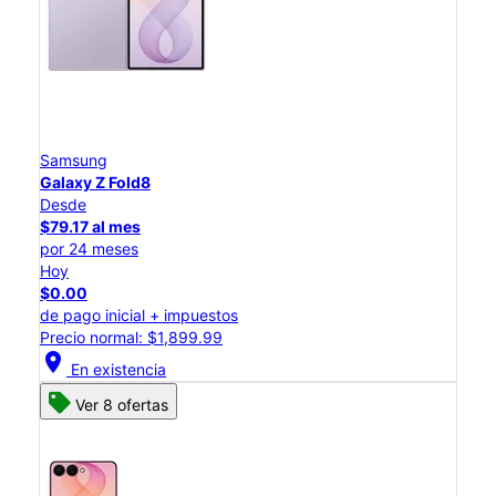
Samsung
Galaxy Z Fold8
Desde
$79.17 al mes
por 24 meses
Hoy
$0.00
de pago inicial + impuestos
Precio normal: $1,899.99
location_on
En existencia
Ver 8 ofertas