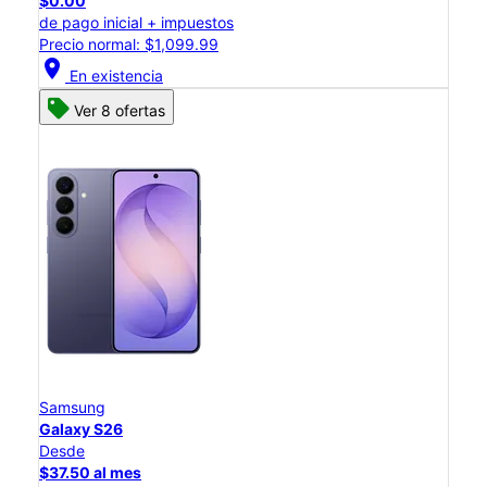
$0.00
de pago inicial + impuestos
Precio normal: $1,099.99
location_on
En existencia
Ver 8 ofertas
Samsung
Galaxy S26
Desde
$37.50 al mes