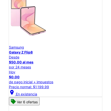
Samsung
Galaxy Z Flip8
Desde
$50.00 al mes
por 24 meses
Hoy
$0.00
de pago inicial + impuestos
Precio normal: $1,199.99
location_on
En existencia
Ver 6 ofertas