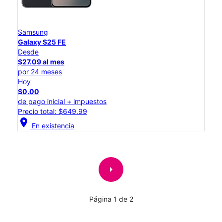
Samsung
Galaxy S25 FE
Desde
$27.09 al mes
por 24 meses
Hoy
$0.00
de pago inicial + impuestos
Precio total: $649.99
location_on
En existencia
arrow_right
Página 1 de 2