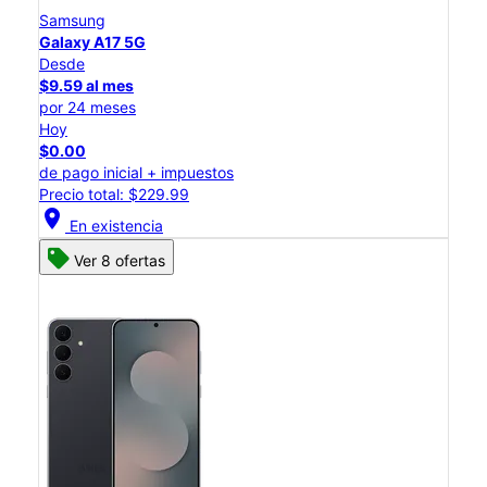
Samsung
Galaxy A17 5G
Desde
$9.59 al mes
por 24 meses
Hoy
$0.00
de pago inicial + impuestos
Precio total: $229.99
location_on
En existencia
Ver 8 ofertas