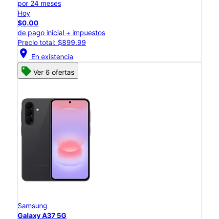
por 24 meses
Hoy
$0.00
de pago inicial + impuestos
Precio total: $899.99
location_on
En existencia
Ver 6 ofertas
Samsung
Galaxy A37 5G