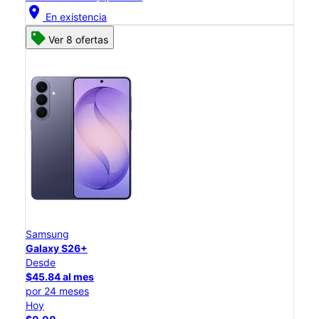
location_on
En existencia
Ver 8 ofertas
Samsung
Galaxy S26+
Desde
$45.84 al mes
por 24 meses
Hoy