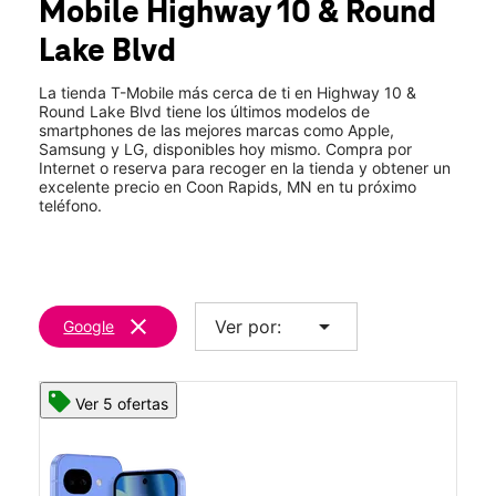
Mobile
Highway 10 & Round
Sáb.:
10:00 a.m. a 8:00 p.m.
location_on
Lake Blvd
3467 River Rapids Dr Fc3 Coon Rapids, MN 55448
La tienda T-Mobile más cerca de ti en Highway 10 &
Round Lake Blvd tiene los últimos modelos de
smartphones de las mejores marcas como Apple,
Samsung y LG, disponibles hoy mismo. Compra por
Internet o reserva para recoger en la tienda y obtener un
excelente precio en Coon Rapids, MN en tu próximo
teléfono.
clear
arrow_drop_down
Ver por:
Google
Ver 5 ofertas