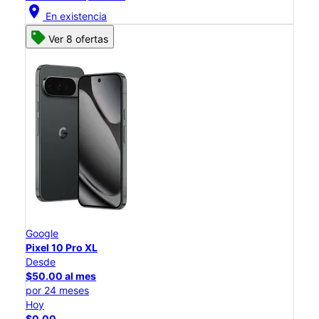
location_on
En existencia
Ver 8 ofertas
Google
Pixel 10 Pro XL
Desde
$50.00 al mes
por 24 meses
Hoy
$0.00