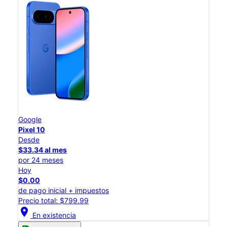
Google
Pixel 10
Desde
$33.34 al mes
por 24 meses
Hoy
$0.00
de pago inicial + impuestos
Precio total: $799.99
location_on
En existencia