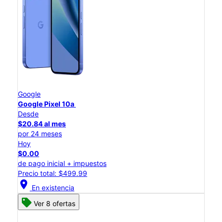
Google
Google Pixel 10a
Desde
$20.84 al mes
por 24 meses
Hoy
$0.00
de pago inicial + impuestos
Precio total: $499.99
location_on
En existencia
Ver 8 ofertas