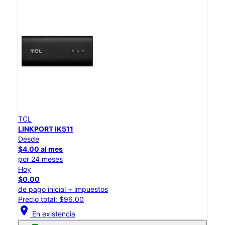
TCL
LINKPORT IK511
Desde
$4.00 al mes
por 24 meses
Hoy
$0.00
de pago inicial + impuestos
Precio total: $96.00
location_on
En existencia