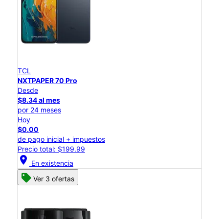
TCL
NXTPAPER 70 Pro
Desde
$8.34 al mes
por 24 meses
Hoy
$0.00
de pago inicial + impuestos
Precio total: $199.99
location_on
En existencia
Ver 3 ofertas