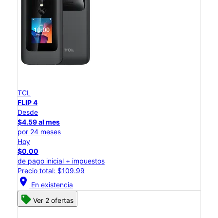
TCL
FLIP 4
Desde
$4.59 al mes
por 24 meses
Hoy
$0.00
de pago inicial + impuestos
Precio total: $109.99
location_on
En existencia
Ver 2 ofertas