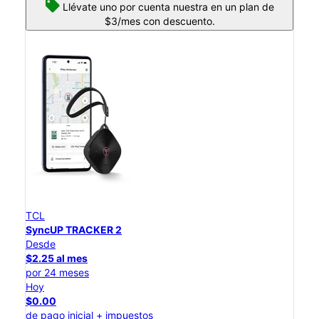
Llévate uno por cuenta nuestra en un plan de
$3/mes con descuento.
TCL
SyncUP TRACKER 2
Desde
$2.25 al mes
por 24 meses
Hoy
$0.00
de pago inicial + impuestos