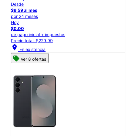
Desde
$9.59 al mes
por 24 meses
Hoy
$0.00
de pago inicial + impuestos
Precio total: $229.99
location_on
En existencia
Ver 8 ofertas