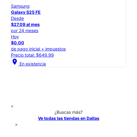
Samsung
Galaxy S25 FE
Desde
$27.09 al mes
por 24 meses
Hoy
$0.00
de pago inicial + impuestos
Precio total: $649.99
location_on
En existencia
<
¿Buscas más?
Ve todas las tiendas en Dallas
>