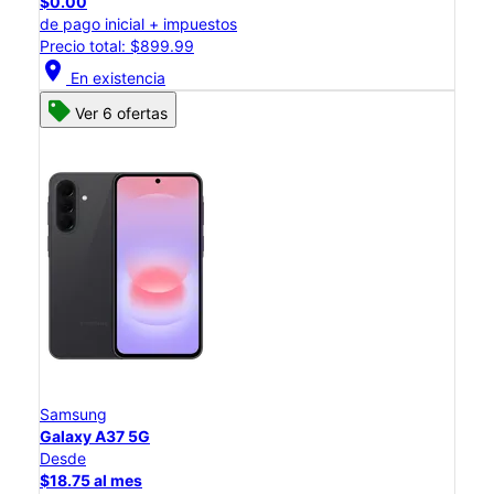
$0.00
de pago inicial + impuestos
Precio total: $899.99
location_on
En existencia
Ver 6 ofertas
Samsung
Galaxy A37 5G
Desde
$18.75 al mes