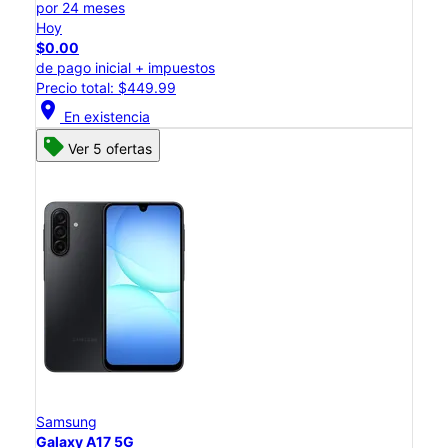
por 24 meses
Hoy
$0.00
de pago inicial + impuestos
Precio total: $449.99
location_on
En existencia
Ver 5 ofertas
Samsung
Galaxy A17 5G