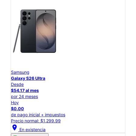
Samsung
Galaxy S26 Ultra
Desde
$54.17 al mes
por 24 meses
Hoy
$0.00
de pago inicial + impuestos
Precio normal: $1,299.99
location_on
En existencia