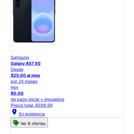
Samsung
Galaxy A57 5G
Desde
$25.00 al mes
por 24 meses
Hoy
$0.00
de pago inicial + impuestos
Precio total: $599.99
location_on
En existencia
Ver 8 ofertas