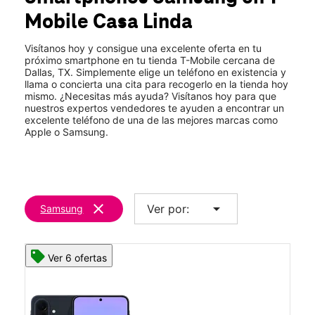
Mar.:
10:00 a.m. a 8:00 p.m.
Mobile
Casa Linda
Mié.:
10:00 a.m. a 8:00 p.m.
location_on
9540 Garland Rd Ste 417 Dallas, TX 75218
Visítanos hoy y consigue una excelente oferta en tu
próximo smartphone en tu tienda T-Mobile cercana de
Dallas, TX. Simplemente elige un teléfono en existencia y
llama o concierta una cita para recogerlo en la tienda hoy
mismo. ¿Necesitas más ayuda? Visítanos hoy para que
nuestros expertos vendedores te ayuden a encontrar un
excelente teléfono de una de las mejores marcas como
Apple o Samsung.
clear
arrow_drop_down
Ver por:
Samsung
Ver 6 ofertas