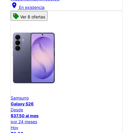
location_on
En existencia
Ver 8 ofertas
Samsung
Galaxy S26
Desde
$37.50 al mes
por 24 meses
Hoy