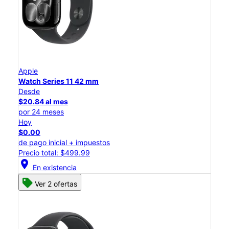
Apple
Watch Series 11 42 mm
Desde
$20.84 al mes
por 24 meses
Hoy
$0.00
de pago inicial + impuestos
Precio total: $499.99
location_on
En existencia
Ver 2 ofertas