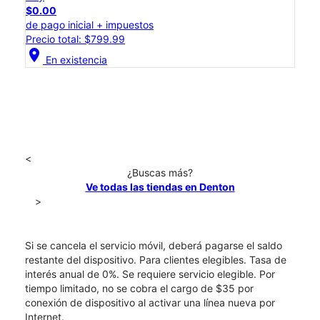
$0.00
de pago inicial + impuestos
Precio total: $799.99
location_on
En existencia
<
¿Buscas más?
Ve todas las tiendas en Denton
>
Si se cancela el servicio móvil, deberá pagarse el saldo
restante del dispositivo. Para clientes elegibles. Tasa de
interés anual de 0%. Se requiere servicio elegible. Por
tiempo limitado, no se cobra el cargo de $35 por
conexión de dispositivo al activar una línea nueva por
Internet.