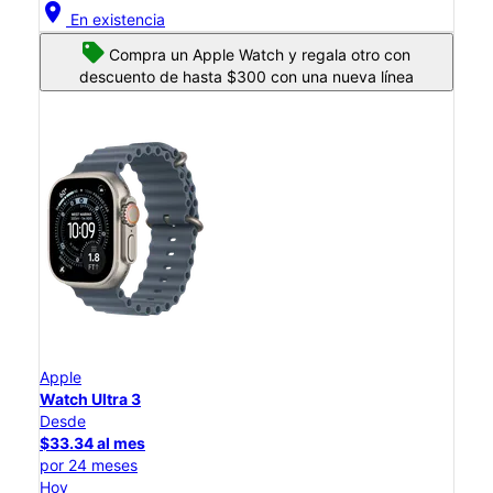
location_on
En existencia
Compra un Apple Watch y regala otro con
descuento de hasta $300 con una nueva línea
Apple
Watch Ultra 3
Desde
$33.34 al mes
por 24 meses
Hoy