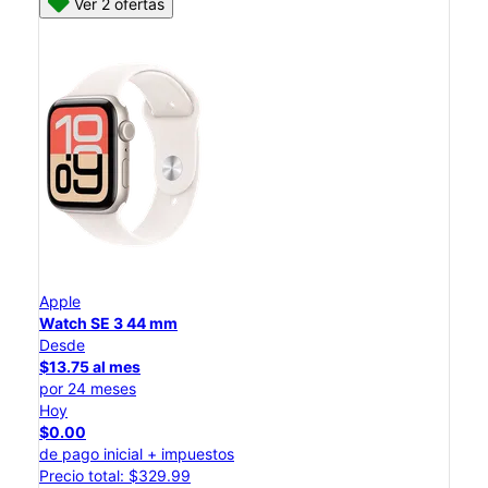
Ver 2 ofertas
Apple
Watch SE 3 44 mm
Desde
$13.75 al mes
por 24 meses
Hoy
$0.00
de pago inicial + impuestos
Precio total: $329.99