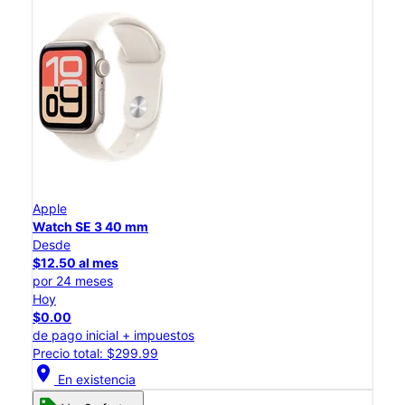
Apple
Watch SE 3 40 mm
Desde
$12.50 al mes
por 24 meses
Hoy
$0.00
de pago inicial + impuestos
Precio total: $299.99
location_on
En existencia