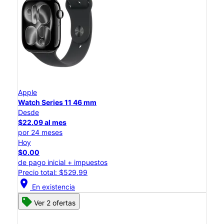
Apple
Watch Series 11 46 mm
Desde
$22.09 al mes
por 24 meses
Hoy
$0.00
de pago inicial + impuestos
Precio total: $529.99
location_on
En existencia
Ver 2 ofertas