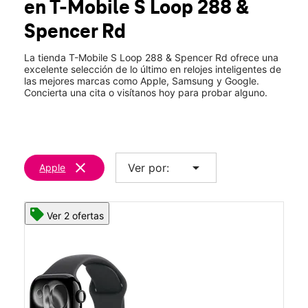
en T-Mobile
S Loop 288 &
Jue.:
10:00 a.m. a 8:00 p.m.
location_on
Spencer Rd
1435 S Loop 288 Ste 107 Denton, TX 76205
La tienda T-Mobile S Loop 288 & Spencer Rd ofrece una
excelente selección de lo último en relojes inteligentes de
las mejores marcas como Apple, Samsung y Google.
Concierta una cita o visítanos hoy para probar alguno.
clear
arrow_drop_down
Ver por:
Apple
Ver 2 ofertas