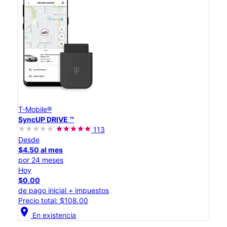
T-Mobile®
SyncUP DRIVE ™
113
Desde
$4.50 al mes
por 24 meses
Hoy
$0.00
de pago inicial + impuestos
Precio total: $108.00
location_on
En existencia