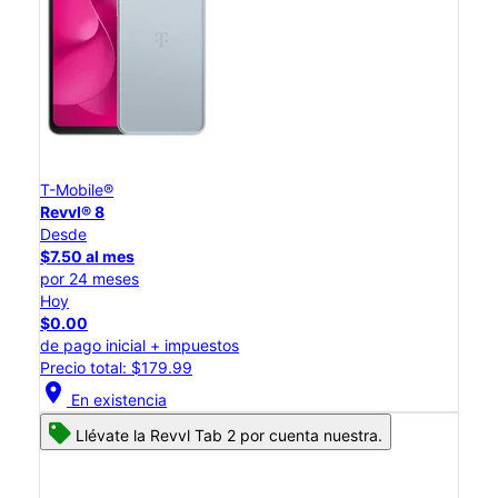
T-Mobile®
Revvl® 8
Desde
$7.50 al mes
por 24 meses
Hoy
$0.00
de pago inicial + impuestos
Precio total: $179.99
location_on
En existencia
Llévate la Revvl Tab 2 por cuenta nuestra.