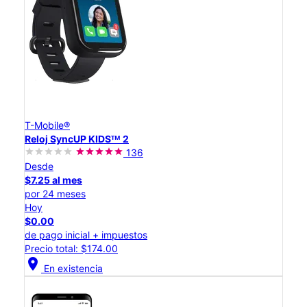
T-Mobile®
Reloj SyncUP KIDSᵀᴹ 2
136
Desde
$7.25 al mes
por 24 meses
Hoy
$0.00
de pago inicial + impuestos
Precio total: $174.00
location_on
En existencia