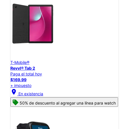
T-Mobile®
Revvl® Tab 2
Paga el total hoy
$169.99
+ impuesto
location_on
En existencia
50% de descuento al agregar una línea para watch