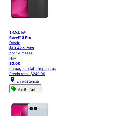
T-Mobile®
Revvl® 8 Pro
Desde
$10.42 al mes
por 24 meses
Hoy
$0.00
de pago inicial + impuestos
Precio total: $249.99
location_on
En existencia
Ver 5 ofertas