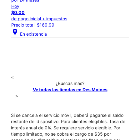
Hoy
$0.00
de pago inicial + impuestos
Precio total: $169.99
location_on
En existencia
<
¿Buscas más?
Ve todas las tiendas en Des Moines
>
Si se cancela el servicio móvil, deberá pagarse el saldo
restante del dispositivo. Para clientes elegibles. Tasa de
interés anual de 0%. Se requiere servicio elegible. Por
tiempo limitado, no se cobra el cargo de $35 por