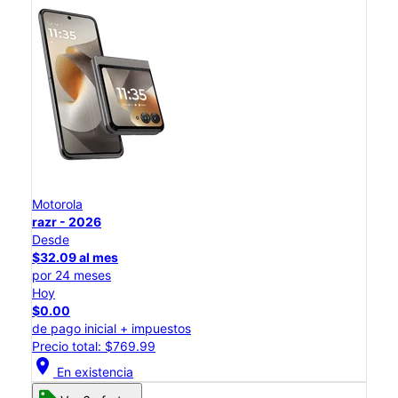
Motorola
razr - 2026
Desde
$32.09 al mes
por 24 meses
Hoy
$0.00
de pago inicial + impuestos
Precio total: $769.99
location_on
En existencia