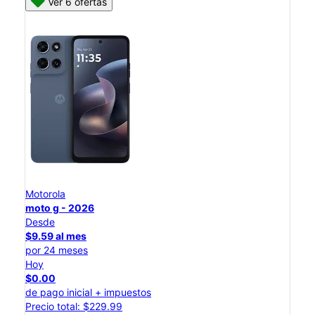
Ver 6 ofertas
Motorola
moto g - 2026
Desde
$9.59 al mes
por 24 meses
Hoy
$0.00
de pago inicial + impuestos
Precio total: $229.99