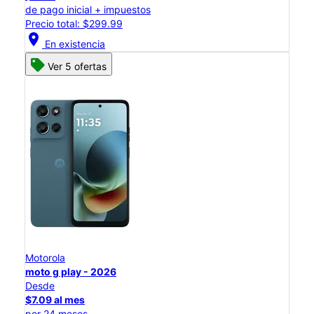
de pago inicial + impuestos
Precio total: $299.99
location_on
En existencia
Ver 5 ofertas
Motorola
moto g play - 2026
Desde
$7.09 al mes
por 24 meses