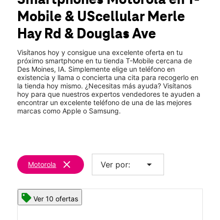
Smartphones Motorola
en T-
Sáb.:
10:00 a.m. a 7:00 p.m.
Mobile
& UScellular Merle
Dom.:
12:00 p.m. a 5:00 p.m.
location_on
Hay Rd & Douglas Ave
3801 Merle Hay Rd Des Moines, IA 50310
Visítanos hoy y consigue una excelente oferta en tu
próximo smartphone en tu tienda T-Mobile cercana de
Des Moines, IA. Simplemente elige un teléfono en
existencia y llama o concierta una cita para recogerlo en
la tienda hoy mismo. ¿Necesitas más ayuda? Visítanos
hoy para que nuestros expertos vendedores te ayuden a
encontrar un excelente teléfono de una de las mejores
marcas como Apple o Samsung.
clear
arrow_drop_down
Ver por:
Motorola
Ver 10 ofertas