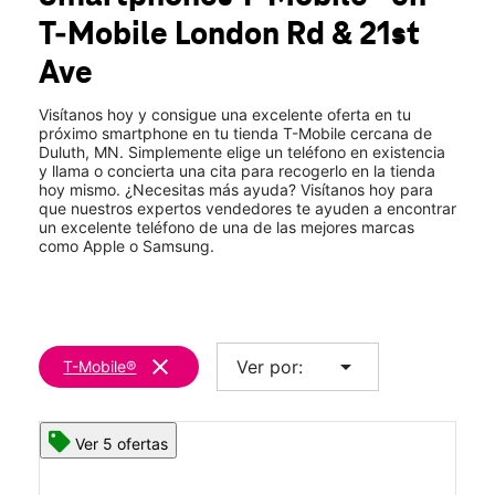
Vie.:
10:00 a.m. a 8:00 p.m.
T-Mobile
London Rd & 21st
Sáb.:
10:00 a.m. a 8:00 p.m.
location_on
Ave
2108 London Road Duluth, MN 55812
Visítanos hoy y consigue una excelente oferta en tu
próximo smartphone en tu tienda T-Mobile cercana de
Duluth, MN. Simplemente elige un teléfono en existencia
y llama o concierta una cita para recogerlo en la tienda
hoy mismo. ¿Necesitas más ayuda? Visítanos hoy para
que nuestros expertos vendedores te ayuden a encontrar
un excelente teléfono de una de las mejores marcas
como Apple o Samsung.
clear
arrow_drop_down
Ver por:
T-Mobile®
Ver 5 ofertas