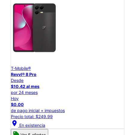
T-Mobile®
Revvl® 8 Pro
Desde
$10.42 al mes
por 24 meses
Hoy
$0.00
de pago inicial + impuestos
Precio total: $249.99
location_on
En existencia
Ver 5 ofertas