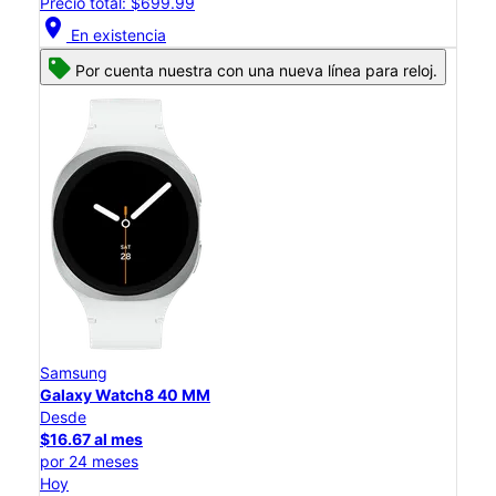
Precio total: $699.99
location_on
En existencia
Por cuenta nuestra con una nueva línea para reloj.
Samsung
Galaxy Watch8 40 MM
Desde
$16.67 al mes
por 24 meses
Hoy