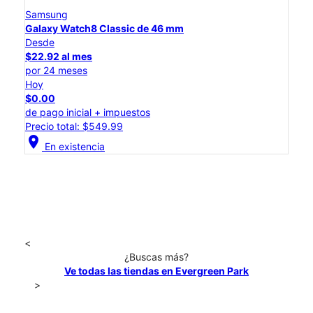
Samsung
Galaxy Watch8 Classic de 46 mm
Desde
$22.92 al mes
por 24 meses
Hoy
$0.00
de pago inicial + impuestos
Precio total: $549.99
location_on
En existencia
<
¿Buscas más?
Ve todas las tiendas en Evergreen Park
>