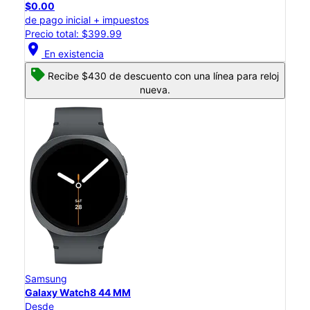
$0.00
de pago inicial + impuestos
Precio total: $399.99
location_on
En existencia
Recibe $430 de descuento con una línea para reloj
nueva.
Samsung
Galaxy Watch8 44 MM
Desde