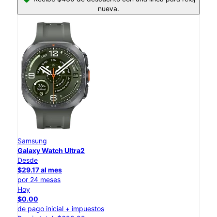
nueva.
Samsung
Galaxy Watch Ultra2
Desde
$29.17 al mes
por 24 meses
Hoy
$0.00
de pago inicial + impuestos