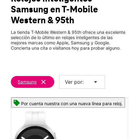
Mié.:
10:00 a.m. a 8:00 p.m.
Samsung
en T-Mobile
Jue.:
10:00 a.m. a 8:00 p.m.
location_on
Western & 95th
9542 South Western Ave Evergreen Park, IL 60805
La tienda T-Mobile Western & 95th ofrece una excelente
selección de lo último en relojes inteligentes de las
mejores marcas como Apple, Samsung y Google.
Concierta una cita o visítanos hoy para probar alguno.
clear
arrow_drop_down
Ver por:
Samsung
Por cuenta nuestra con una nueva línea para reloj.