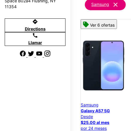
Space B02a4 Flushing, NY
clear
Samsung
11354
directions
Ver 6 ofertas
Directions
call
Llamar
Samsung
Galaxy A57 5G
Desde
$25.00 al mes
por 24 meses