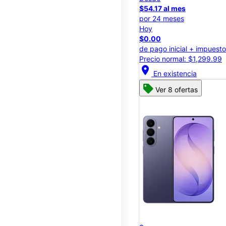
$54.17 al mes
por 24 meses
Hoy
$0.00
de pago inicial + impuest
Precio normal: $1,299.99
location_on
En existencia
Ver 8 ofertas