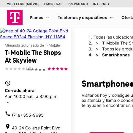
Todas las ubicacion
T-Mobile The S
Minorista autorizado de T-Mobile
Todos los prod
T-Mobile The Shops
Smartphones
At Skyview
4.6
★★★★★
Smartphone
access_time
Cerrado ahora
Visítanos hoy y consigue 
Abrir
10:00 a.m. a 8:00 p.m.
existencia y llama o conc
arrow_drop_down
te ayuden a encontrar un
call
(718) 355-9695
location_on
40-24 College Point Blvd