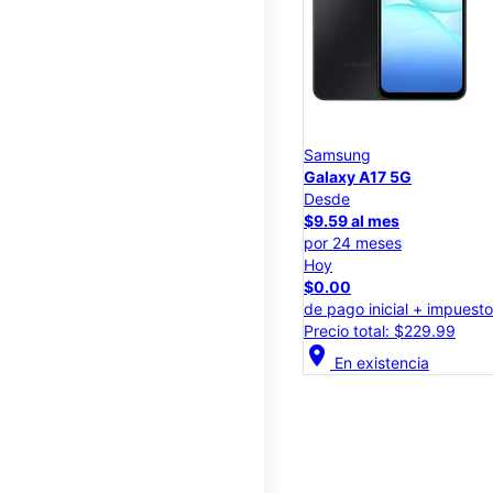
Samsung
Galaxy A17 5G
Desde
$9.59 al mes
por 24 meses
Hoy
$0.00
de pago inicial + impuest
Precio total: $229.99
location_on
En existencia