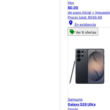
Hoy
$0.00
de pago inicial + impuest
Precio total: $599.99
location_on
En existencia
Ver 8 ofertas
Samsung
Galaxy S26 Ultra
Desde