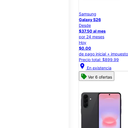
Samsung
Galaxy S26
Desde
$37.50 al mes
por 24 meses
Hoy
$0.00
de pago inicial + impuest
Precio total: $899.99
location_on
En existencia
Ver 6 ofertas