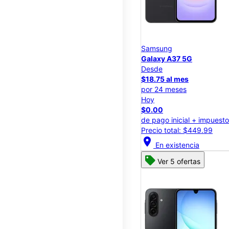
Samsung
Galaxy A37 5G
Desde
$18.75 al mes
por 24 meses
Hoy
$0.00
de pago inicial + impuest
Precio total: $449.99
location_on
En existencia
Ver 5 ofertas