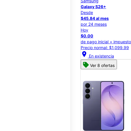
Samsung
Galaxy S26+
Desde
$45.84 al mes
por 24 meses
Hoy
$0.00
de pago inicial + impuest
Precio normal: $1,099.99
location_on
En existencia
Ver 8 ofertas