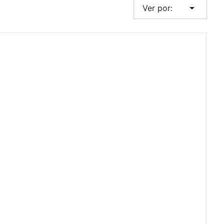
arrow_drop_down
Ver por: