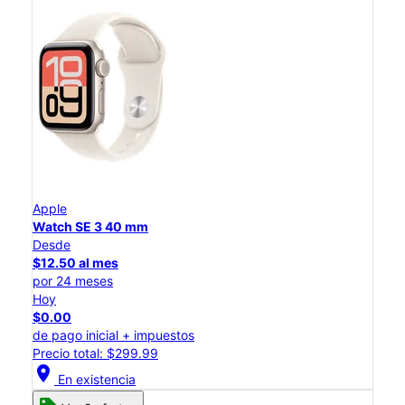
Apple
Watch SE 3 40 mm
Desde
$12.50 al mes
por 24 meses
Hoy
$0.00
de pago inicial + impuestos
Precio total: $299.99
location_on
En existencia