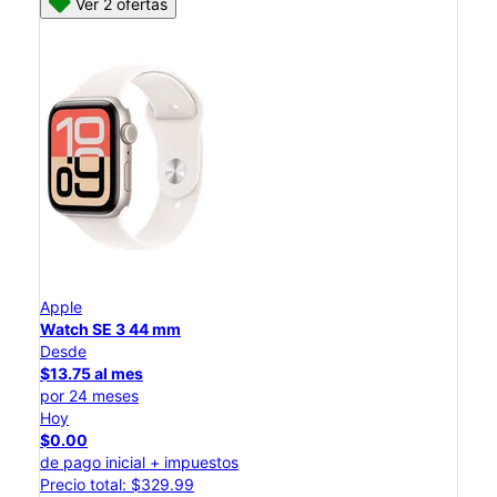
Ver 2 ofertas
Apple
Watch SE 3 44 mm
Desde
$13.75 al mes
por 24 meses
Hoy
$0.00
de pago inicial + impuestos
Precio total: $329.99