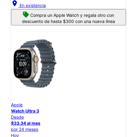
location_on
En existencia
Compra un Apple Watch y regala otro con
descuento de hasta $300 con una nueva línea
Apple
Watch Ultra 3
Desde
$33.34 al mes
por 24 meses
Hoy