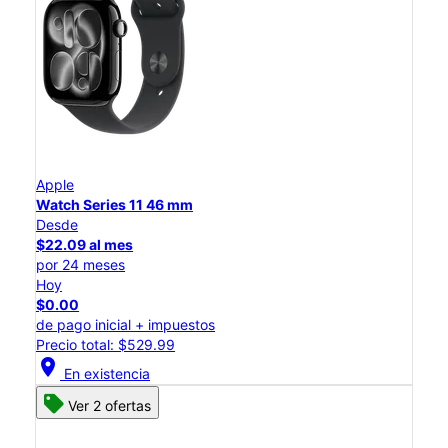
Apple
Watch Series 11 46 mm
Desde
$22.09 al mes
por 24 meses
Hoy
$0.00
de pago inicial + impuestos
Precio total: $529.99
location_on
En existencia
Ver 2 ofertas