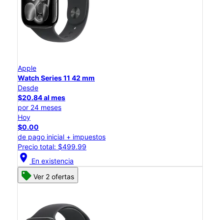
Apple
Watch Series 11 42 mm
Desde
$20.84 al mes
por 24 meses
Hoy
$0.00
de pago inicial + impuestos
Precio total: $499.99
location_on
En existencia
Ver 2 ofertas