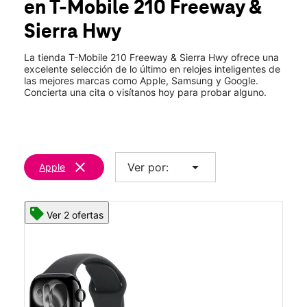
en T-Mobile
210 Freeway &
Vie.:
10:00 a.m. a 8:00 p.m.
location_on
Sierra Hwy
16923 Sierra Lakes Prkwy Ste 111 Fontana, CA 92336
La tienda T-Mobile 210 Freeway & Sierra Hwy ofrece una
excelente selección de lo último en relojes inteligentes de
las mejores marcas como Apple, Samsung y Google.
Concierta una cita o visítanos hoy para probar alguno.
clear
arrow_drop_down
Ver por:
Apple
Ver 2 ofertas