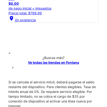
$0.00
de pago inicial + impuestos
Precio total: $799.99
location_on
En existencia
<
¿Buscas más?
Ve todas las tiendas en Fontana
>
Si se cancela el servicio móvil, deberá pagarse el saldo
restante del dispositivo. Para clientes elegibles. Tasa de
interés anual de 0%. Se requiere servicio elegible. Por
tiempo limitado, no se cobra el cargo de $35 por
conexión de dispositivo al activar una línea nueva por
Internet.