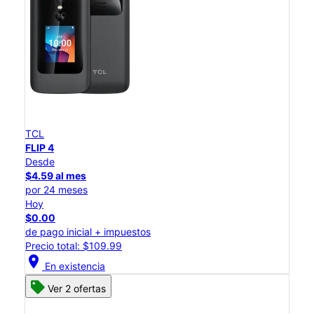
TCL
FLIP 4
Desde
$4.59 al mes
por 24 meses
Hoy
$0.00
de pago inicial + impuestos
Precio total: $109.99
location_on
En existencia
Ver 2 ofertas