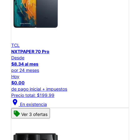
TCL
NXTPAPER 70 Pro
Desde
$8.34 al mes
por 24 meses
Hoy
$0.00
de pago inicial + impuestos
Precio total: $199.99
location_on
En existencia
Ver 3 ofertas