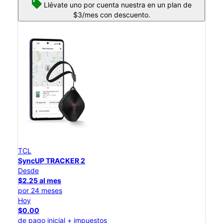
Llévate uno por cuenta nuestra en un plan de
$3/mes con descuento.
TCL
SyncUP TRACKER 2
Desde
$2.25 al mes
por 24 meses
Hoy
$0.00
de pago inicial + impuestos