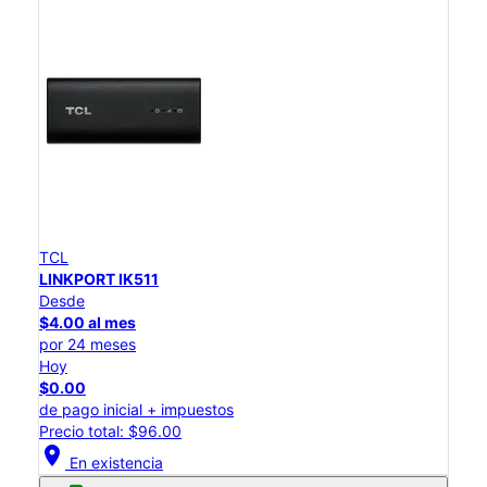
TCL
LINKPORT IK511
Desde
$4.00 al mes
por 24 meses
Hoy
$0.00
de pago inicial + impuestos
Precio total: $96.00
location_on
En existencia