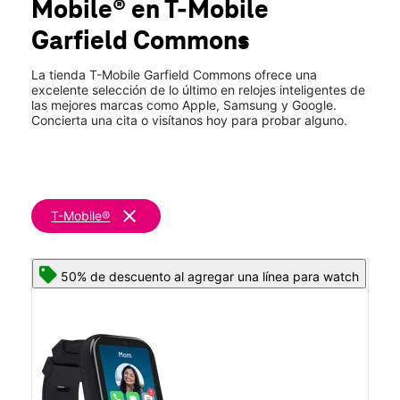
Mobile®
en T-Mobile
Mié.:
10:00 a.m. a 9:00 p.m.
location_on
Garfield Commons
206 Passaic St Garfield, NJ 07026
La tienda T-Mobile Garfield Commons ofrece una
excelente selección de lo último en relojes inteligentes de
las mejores marcas como Apple, Samsung y Google.
Concierta una cita o visítanos hoy para probar alguno.
clear
T-Mobile®
50% de descuento al agregar una línea para watch