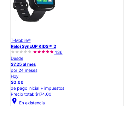
T-Mobile®
Reloj SyncUP KIDSᵀᴹ 2
136
Desde
$7.25 al mes
por 24 meses
Hoy
$0.00
de pago inicial + impuestos
Precio total: $174.00
location_on
En existencia