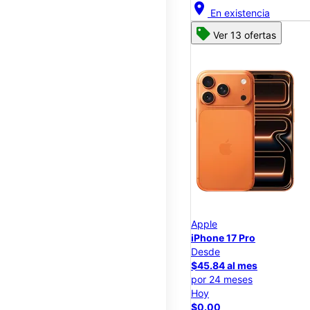
location_on
En existencia
Ver 13 ofertas
Apple
iPhone 17 Pro
Desde
$45.84 al mes
por 24 meses
Hoy
$0.00