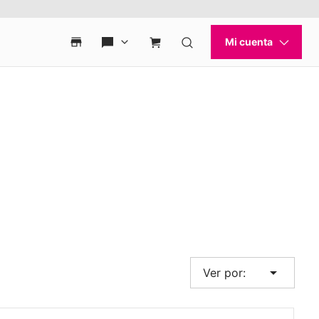
arrow_drop_down
Ver por: