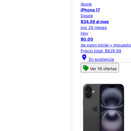
Apple
iPhone 17
Desde
$34.59 al mes
por 24 meses
Hoy
$0.00
de pago inicial + impuest
Precio total: $829.99
location_on
En existencia
Ver 16 ofertas