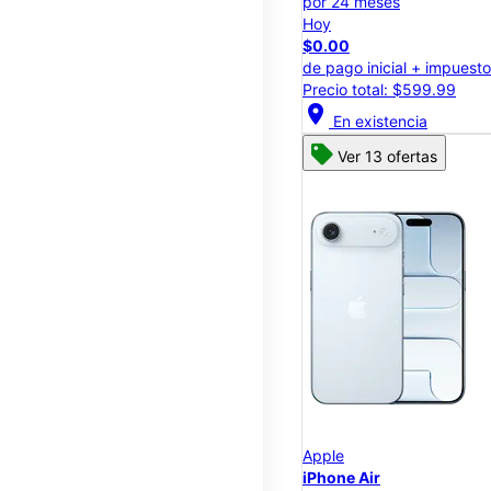
por 24 meses
Hoy
$0.00
de pago inicial + impuest
Precio total: $599.99
location_on
En existencia
Ver 13 ofertas
Apple
iPhone Air