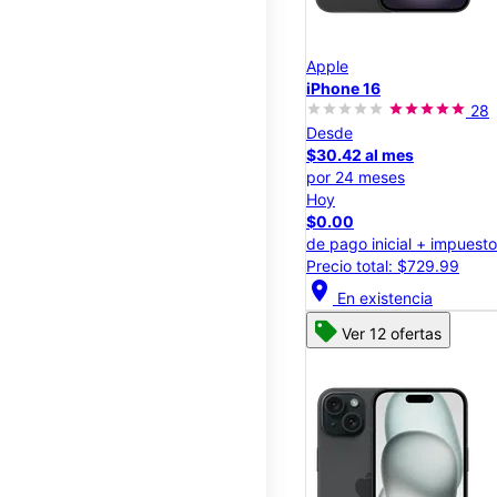
Apple
iPhone 16
28
Desde
$30.42 al mes
por 24 meses
Hoy
$0.00
de pago inicial + impuest
Precio total: $729.99
location_on
En existencia
Ver 12 ofertas