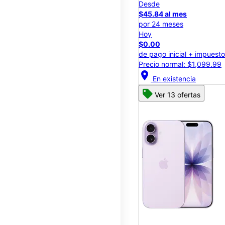
Desde
$45.84 al mes
por 24 meses
Hoy
$0.00
de pago inicial + impuest
Precio normal: $1,099.99
location_on
En existencia
Ver 13 ofertas