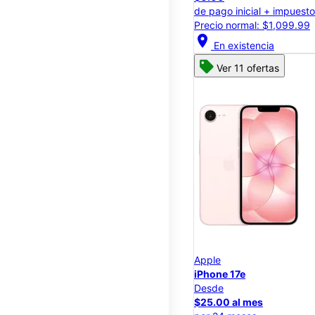
de pago inicial + impuest
Precio normal: $1,099.99
location_on
En existencia
Ver 11 ofertas
Apple
iPhone 17e
Desde
$25.00 al mes