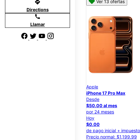
directions
Ver 13 ofertas
Directions
call
Llamar
Apple
iPhone 17 Pro Max
Desde
$50.00 al mes
por 24 meses
Hoy
$0.00
de pago inicial + impuest
Precio normal: $1,199.99