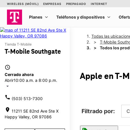
Todas las ubicacion
T-Mobile South
Tienda T-Mobile
Todos los pro
T-Mobile Southgate
access_time
Cerrado ahora
Apple
en T-M
Abrir
10:00 a.m. a 8:00 p.m.
arrow_drop_down
call
(503) 513-7300
location_on
Filtrado por:
C
11211 SE 82nd Ave Ste X
Happy Valley, OR 97086