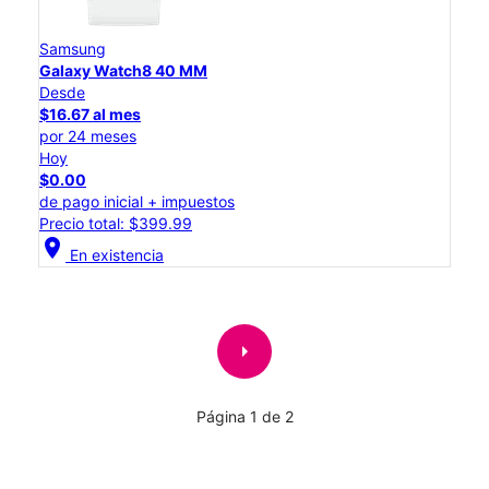
Samsung
Galaxy Watch8 40 MM
Desde
$16.67 al mes
por 24 meses
Hoy
$0.00
de pago inicial + impuestos
Precio total: $399.99
location_on
En existencia
arrow_right
Página 1 de 2