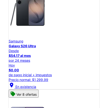
Samsung
Galaxy S26 Ultra
Desde
$54.17 al mes
por 24 meses
Hoy
$0.00
de pago inicial + impuestos
Precio normal: $1,299.99
location_on
En existencia
Ver 8 ofertas