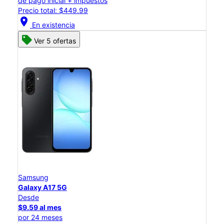
de pago inicial + impuestos
Precio total: $449.99
location_on
En existencia
Ver 5 ofertas
Samsung
Galaxy A17 5G
Desde
$9.59 al mes
por 24 meses