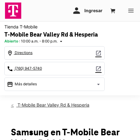
Tienda T-Mobile
T-Mobile Bear Valley Rd & Hesperia
Abierto
:
10:00 a.m. - 8:00 p.m.
arrow_drop_down
location_on
open_in_new
Directions
call
open_in_new
(760) 947-5740
storefront
arrow_drop_down
Más detalles
Abrir
access_time
Vie.:
10:00 a.m. a 8:00 p.m.
T-Mobile Bear Valley Rd & Hesperia
Sáb.:
10:00 a.m. a 8:00 p.m.
Dom.:
11:00 a.m. a 7:00 p.m.
Lun.:
10:00 a.m. a 8:00 p.m.
Mar.:
10:00 a.m. a 8:00 p.m.
Samsung
en T-Mobile
Bear
Mié.:
10:00 a.m. a 8:00 p.m.