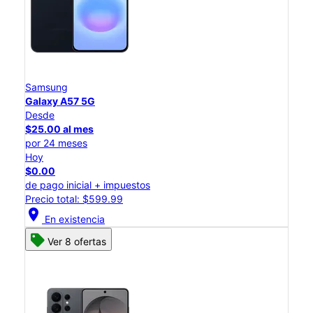
Samsung
Galaxy A57 5G
Desde
$25.00 al mes
por 24 meses
Hoy
$0.00
de pago inicial + impuestos
Precio total: $599.99
location_on
En existencia
Ver 8 ofertas