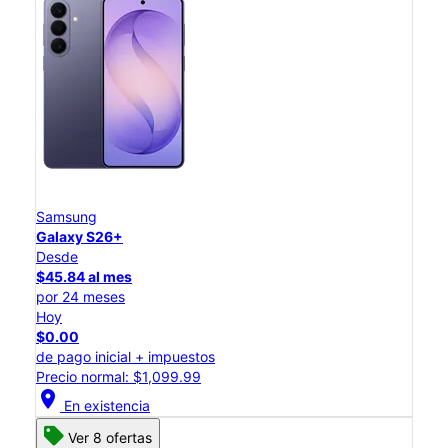
Samsung
Galaxy S26+
Desde
$45.84 al mes
por 24 meses
Hoy
$0.00
de pago inicial + impuestos
Precio normal: $1,099.99
location_on
En existencia
Ver 8 ofertas