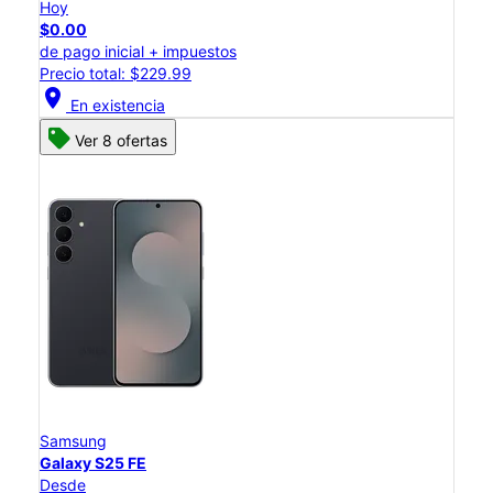
Hoy
$0.00
de pago inicial + impuestos
Precio total: $229.99
location_on
En existencia
Ver 8 ofertas
Samsung
Galaxy S25 FE
Desde