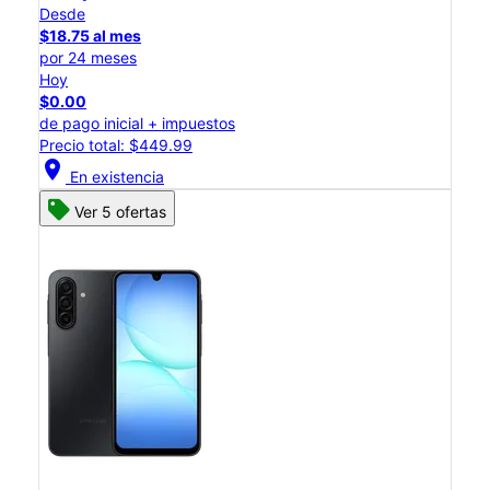
Desde
$18.75 al mes
por 24 meses
Hoy
$0.00
de pago inicial + impuestos
Precio total: $449.99
location_on
En existencia
Ver 5 ofertas