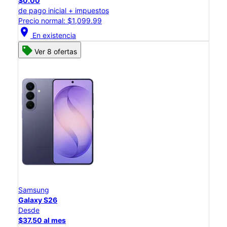
$0.00
de pago inicial + impuestos
Precio normal: $1,099.99
location_on
En existencia
Ver 8 ofertas
Samsung
Galaxy S26
Desde
$37.50 al mes