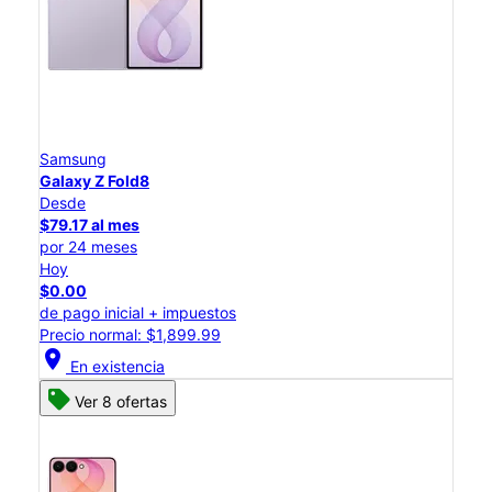
Samsung
Galaxy Z Fold8
Desde
$79.17 al mes
por 24 meses
Hoy
$0.00
de pago inicial + impuestos
Precio normal: $1,899.99
location_on
En existencia
Ver 8 ofertas