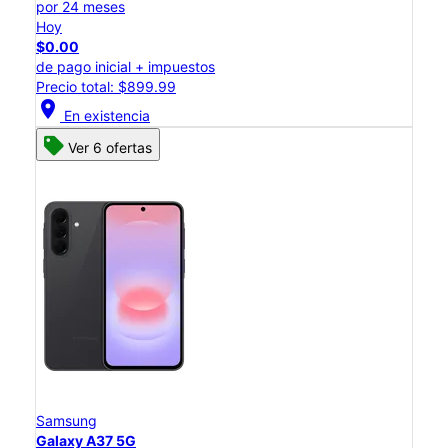
por 24 meses
Hoy
$0.00
de pago inicial + impuestos
Precio total: $899.99
location_on
En existencia
Ver 6 ofertas
Samsung
Galaxy A37 5G