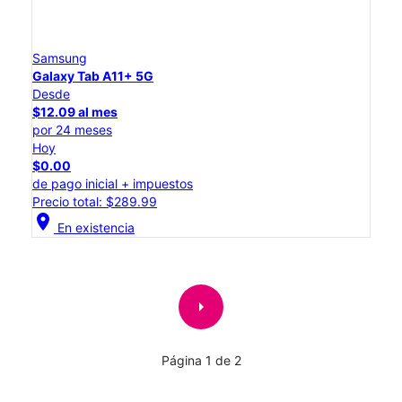
Samsung
Galaxy Tab A11+ 5G
Desde
$12.09 al mes
por 24 meses
Hoy
$0.00
de pago inicial + impuestos
Precio total: $289.99
location_on
En existencia
arrow_right
Página 1 de 2