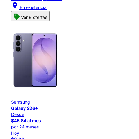
location_on
En existencia
Ver 8 ofertas
Samsung
Galaxy S26+
Desde
$45.84 al mes
por 24 meses
Hoy