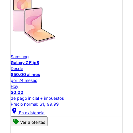
Samsung
Galaxy Z Flip8
Desde
$50.00 al mes
por 24 meses
Hoy
$0.00
de pago inicial + impuestos
Precio normal: $1,199.99
location_on
En existencia
Ver 6 ofertas