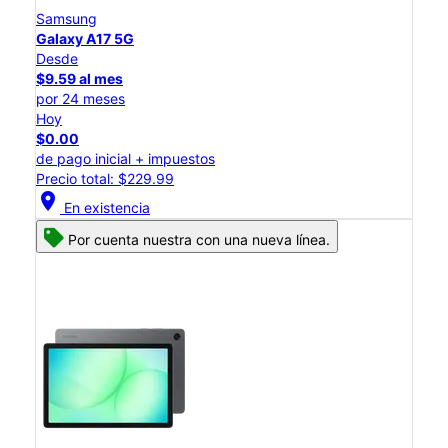
Samsung
Galaxy A17 5G
Desde
$9.59 al mes
por 24 meses
Hoy
$0.00
de pago inicial + impuestos
Precio total: $229.99
location_on
En existencia
Por cuenta nuestra con una nueva línea.