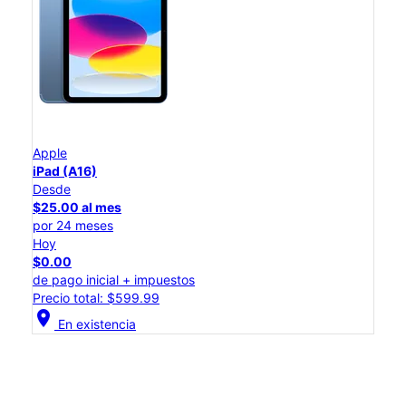
Apple
iPad (A16)
Desde
$25.00 al mes
por 24 meses
Hoy
$0.00
de pago inicial + impuestos
Precio total: $599.99
location_on
En existencia