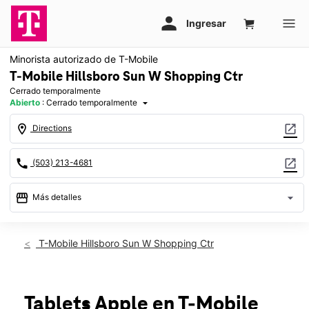
Minorista autorizado de T-Mobile
T-Mobile Hillsboro Sun W Shopping Ctr
Cerrado temporalmente
Abierto
:
Cerrado temporalmente
arrow_drop_down
location_on
open_in_new
Directions
call
open_in_new
(503) 213-4681
storefront
arrow_drop_down
Más detalles
warning
Dom.: cerrado temporalmente
access_time
T-Mobile Hillsboro Sun W Shopping Ctr
Dom.:
Cerrado temporalmente
Lun.:
Cerrado temporalmente
Mar.:
Cerrado temporalmente
Mié.:
Cerrado temporalmente
Tablets Apple
en T-Mobile