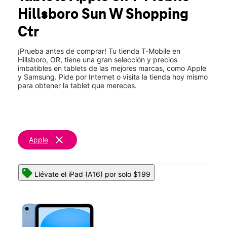
Jue.:
Cerrado temporalmente
Hillsboro Sun W Shopping
Vie.:
Cerrado temporalmente
Sáb.:
Cerrado temporalmente
Ctr
location_on
1300 SW Oak Street Suite A-1 Hillsboro, OR 97123
¡Prueba antes de comprar! Tu tienda T-Mobile en
Hillsboro, OR, tiene una gran selección y precios
imbatibles en tablets de las mejores marcas, como Apple
Esta tienda está cerrada temporalmente. Estaremos
y Samsung. Pide por Internet o visita la tienda hoy mismo
para obtener la tablet que mereces.
encantados de atenderte en una tienda cercana y
volveremos a estar a tu servicio en este lugar pronto.
clear
Apple
Llévate el iPad (A16) por solo $199