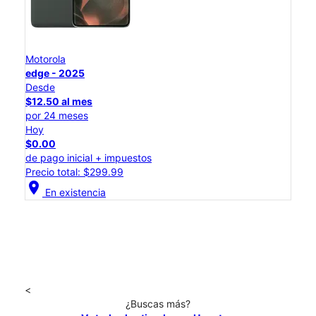
Motorola
edge - 2025
Desde
$12.50 al mes
por 24 meses
Hoy
$0.00
de pago inicial + impuestos
Precio total: $299.99
location_on
En existencia
<
¿Buscas más?