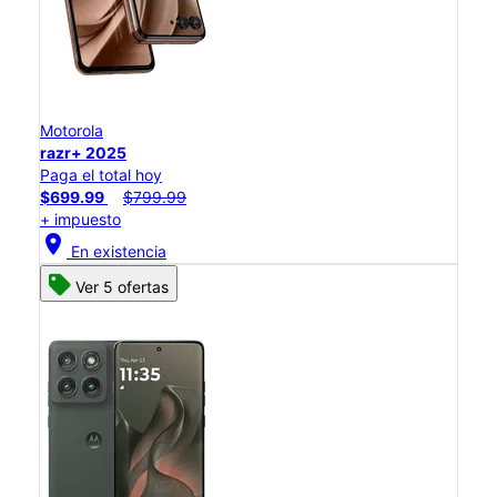
Motorola
razr+ 2025
Paga el total hoy
$699.99
$799.99
+ impuesto
location_on
En existencia
Ver 5 ofertas