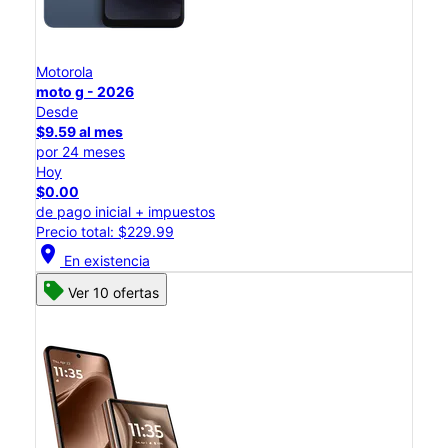
Motorola
moto g - 2026
Desde
$9.59 al mes
por 24 meses
Hoy
$0.00
de pago inicial + impuestos
Precio total: $229.99
location_on
En existencia
Ver 10 ofertas