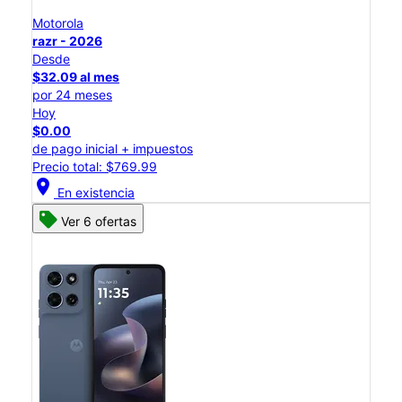
Motorola
razr - 2026
Desde
$32.09 al mes
por 24 meses
Hoy
$0.00
de pago inicial + impuestos
Precio total: $769.99
location_on
En existencia
Ver 6 ofertas