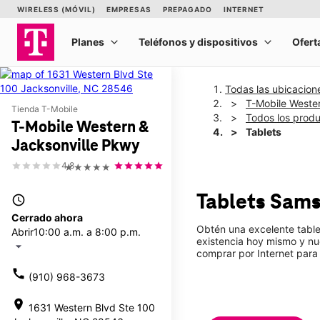
Todas las ubicacion
T-Mobile Weste
Tienda T-Mobile
Todos los prod
T-Mobile Western &
Tablets
Jacksonville Pkwy
4.8
★★★★★
Tablets Sam
access_time
Cerrado ahora
Obtén una excelente table
Abrir
10:00 a.m. a 8:00 p.m.
existencia hoy mismo y nu
arrow_drop_down
comprar por Internet para 
call
(910) 968-3673
location_on
1631 Western Blvd Ste 100