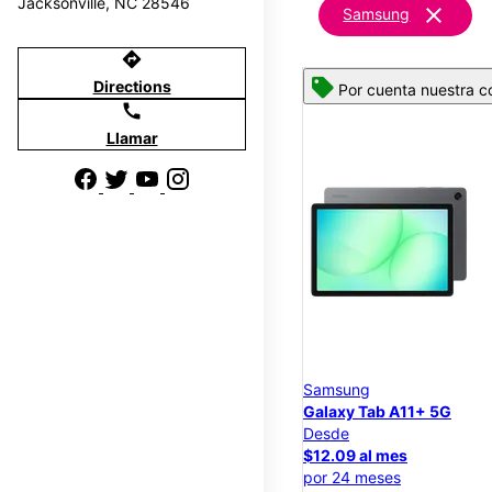
Jacksonville, NC 28546
clear
Samsung
directions
Directions
Por cuenta nuestra c
call
Llamar
Samsung
Galaxy Tab A11+ 5G
Desde
$12.09 al mes
por 24 meses