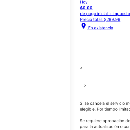
Hoy
$0.00
de pago inicial + impuest
Precio total: $289.99
location_on
En existencia
<
>
Si se cancela el servicio m
elegible. Por tiempo limit
Se requiere aprobación de 
para la actualización o co