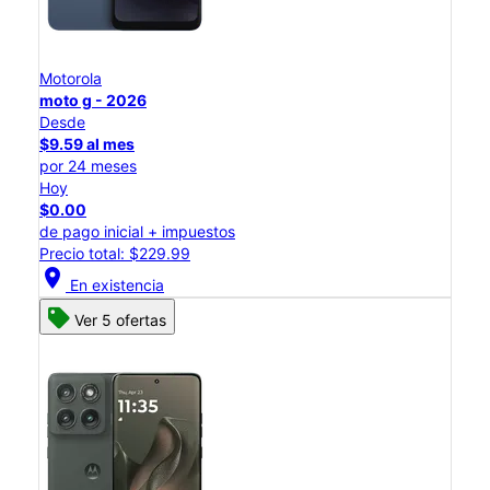
Motorola
moto g - 2026
Desde
$9.59 al mes
por 24 meses
Hoy
$0.00
de pago inicial + impuestos
Precio total: $229.99
location_on
En existencia
Ver 5 ofertas