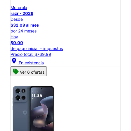
Motorola
razr - 2026
Desde
$32.09 al mes
por 24 meses
Hoy
$0.00
de pago inicial + impuestos
Precio total: $769.99
location_on
En existencia
Ver 6 ofertas