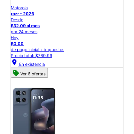
Motorola
razr - 2026
Desde
$32.09 al mes
por 24 meses
Hoy
$0.00
de pago inicial + impuestos
Precio total: $769.99
location_on
En existencia
Ver 6 ofertas