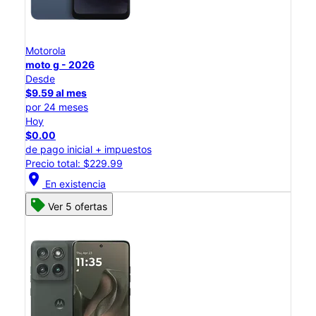
Motorola
moto g - 2026
Desde
$9.59 al mes
por 24 meses
Hoy
$0.00
de pago inicial + impuestos
Precio total: $229.99
location_on
En existencia
Ver 5 ofertas