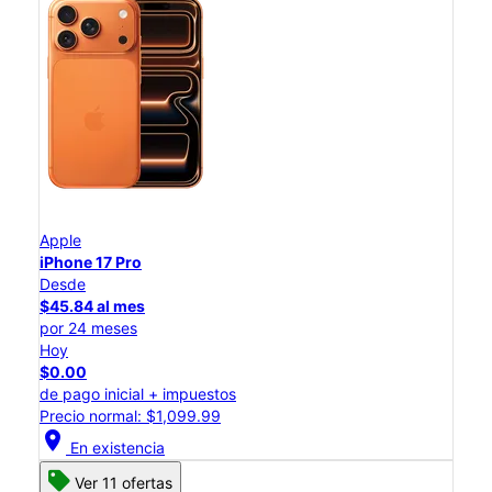
Apple
iPhone 17 Pro
Desde
$45.84 al mes
por 24 meses
Hoy
$0.00
de pago inicial + impuestos
Precio normal: $1,099.99
location_on
En existencia
Ver 11 ofertas