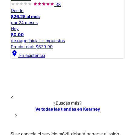
38
Desde
$26.25 al mes
por 24 meses
Hoy
$0.00
de pago inicial + impuestos
Precio total: $629.99
location_on
En existencia
<
¿Buscas más?
Ve todas las tiendas en Kearney
>
Si se cancela el servicio móvil, deberá pagarse el saldo