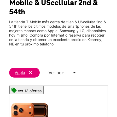
Mobile
& UScellular 2nd &
Sáb.:
10:00 a.m. a 7:00 p.m.
location_on
54th
5306 2nd Ave Ste C Kearney, NE 68847
La tienda T-Mobile más cerca de ti en & UScellular 2nd &
54th tiene los últimos modelos de smartphones de las
mejores marcas como Apple, Samsung y LG, disponibles
hoy mismo. Compra por Internet o reserva para recoger
en la tienda y obtener un excelente precio en Kearney,
NE en tu próximo teléfono.
clear
arrow_drop_down
Ver por:
Apple
Ver 13 ofertas