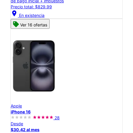
de pago inicial + impuestos
Precio total: $829.99
location_on
En existencia
Ver 16 ofertas
Apple
iPhone 16
28
Desde
$30.42 al mes