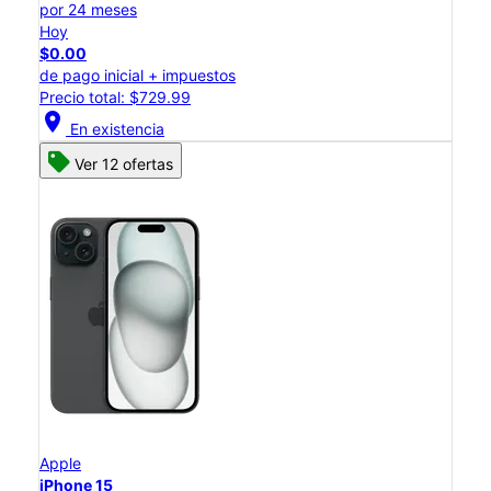
por 24 meses
Hoy
$0.00
de pago inicial + impuestos
Precio total: $729.99
location_on
En existencia
Ver 12 ofertas
Apple
iPhone 15