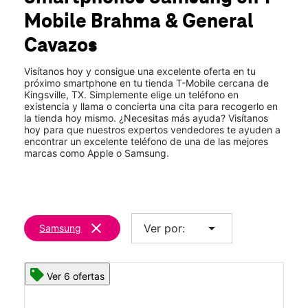
Jue.:
10:00 a.m. a 8:00 p.m.
Mobile
Brahma & General
Vie.:
10:00 a.m. a 8:00 p.m.
location_on
Cavazos
2730 S Brahma Blvd Ste 120 Kingsville, TX 78363
Visítanos hoy y consigue una excelente oferta en tu
próximo smartphone en tu tienda T-Mobile cercana de
Kingsville, TX. Simplemente elige un teléfono en
existencia y llama o concierta una cita para recogerlo en
la tienda hoy mismo. ¿Necesitas más ayuda? Visítanos
hoy para que nuestros expertos vendedores te ayuden a
encontrar un excelente teléfono de una de las mejores
marcas como Apple o Samsung.
clear
arrow_drop_down
Ver por:
Samsung
Ver 6 ofertas