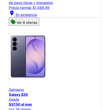
de pago inicial + impuestos
Precio normal: $1,099.99
location_on
En existencia
Ver 8 ofertas
Samsung
Galaxy S26
Desde
$37.50 al mes
por 24 meses