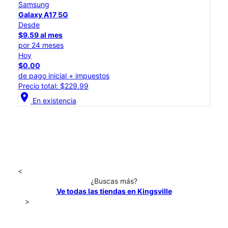
Samsung
Galaxy A17 5G
Desde
$9.59 al mes
por 24 meses
Hoy
$0.00
de pago inicial + impuestos
Precio total: $229.99
location_on
En existencia
<
¿Buscas más?
Ve todas las tiendas en Kingsville
>