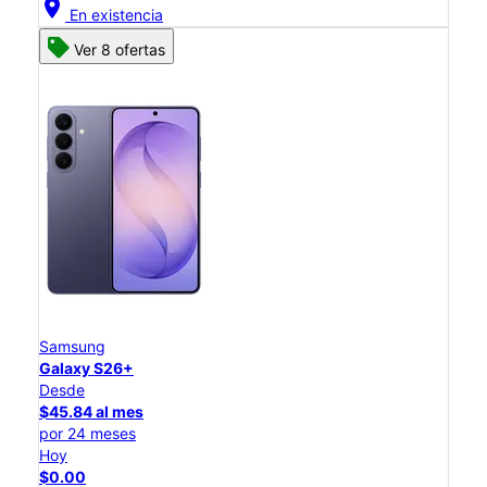
location_on
En existencia
Ver 8 ofertas
Samsung
Galaxy S26+
Desde
$45.84 al mes
por 24 meses
Hoy
$0.00