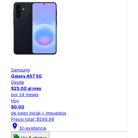
Samsung
Galaxy A57 5G
Desde
$25.00 al mes
por 24 meses
Hoy
$0.00
de pago inicial + impuestos
Precio total: $599.99
location_on
En existencia
Ver 8 ofertas