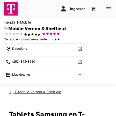
Tienda T-Mobile
T-Mobile Vernon & Sheffield
★★★★★
4.9
Cerrado en forma permanente
4.9
★
location_on
open_in_new
Directions
call
open_in_new
(252) 842-3650
storefront
arrow_drop_down
Más detalles
warning
location_on
T-Mobile Vernon & Sheffield
4050 W Vernon Ave Ste B Kinston, NC 28504
Tablets Samsung
en T-