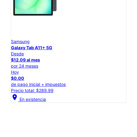
Samsung
Galaxy Tab A11+ 5G
Desde
$12.09 al mes
por 24 meses
Hoy
$0.00
de pago inicial + impuestos
Precio total: $289.99
location_on
En existencia