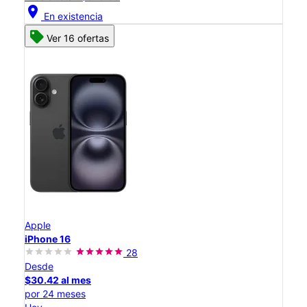
location_on
En existencia
Ver 16 ofertas
Apple
iPhone 16
28
Desde
$30.42 al mes
por 24 meses