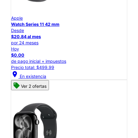
Apple
Watch Series 11 42 mm
Desde
$20.84 al mes
por 24 meses
Hoy
$0.00
de pago inicial + impuestos
Precio total: $499.99
location_on
En existencia
Ver 2 ofertas