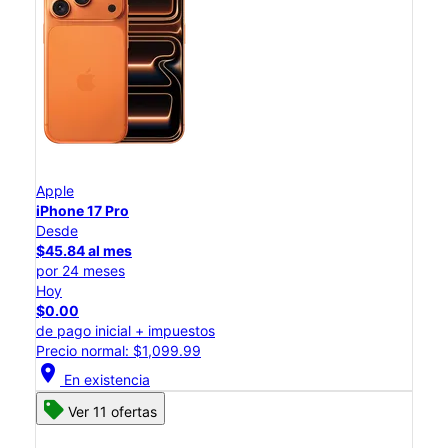
Apple
iPhone 17 Pro
Desde
$45.84 al mes
por 24 meses
Hoy
$0.00
de pago inicial + impuestos
Precio normal: $1,099.99
location_on
En existencia
Ver 11 ofertas