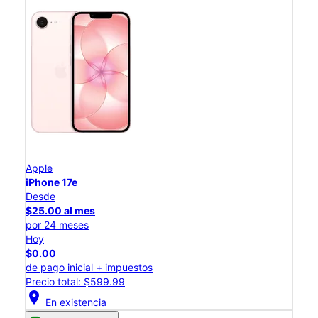
Apple
iPhone 17e
Desde
$25.00 al mes
por 24 meses
Hoy
$0.00
de pago inicial + impuestos
Precio total: $599.99
location_on
En existencia