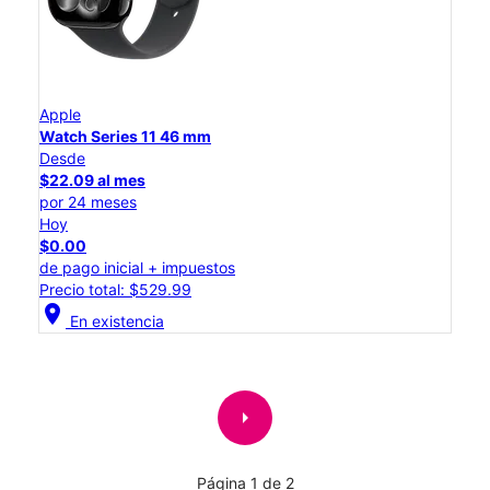
Apple
Watch Series 11 46 mm
Desde
$22.09 al mes
por 24 meses
Hoy
$0.00
de pago inicial + impuestos
Precio total: $529.99
location_on
En existencia
arrow_right
Página 1 de 2