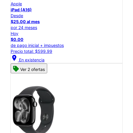
Apple
iPad (A16)
Desde
$25.00 al mes
por 24 meses
Hoy
$0.00
de pago inicial + impuestos
Precio total: $599.99
location_on
En existencia
Ver 2 ofertas