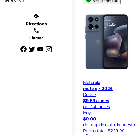
Ver 6 ofertas
IN 46350
directions
Directions
call
Llamar
Motorola
moto g - 2026
Desde
$9.59 al mes
por 24 meses
Hoy
$0.00
de pago inicial + impuest
Precio total: $229.99