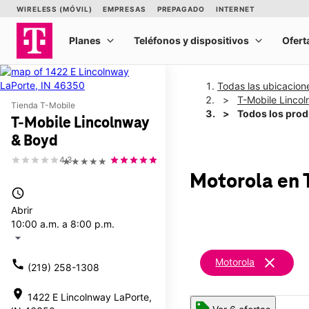
Todas las ubicacion
T-Mobile Linco
Tienda T-Mobile
Todos los pro
T-Mobile Lincolnway
& Boyd
4.3
★★★★★
Motorola
en 
access_time
Abrir
10:00 a.m. a 8:00 p.m.
arrow_drop_down
clear
Motorola
call
(219) 258-1308
location_on
1422 E Lincolnway LaPorte,