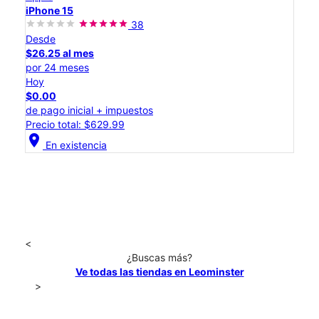
iPhone 15
38
Desde
$26.25 al mes
por 24 meses
Hoy
$0.00
de pago inicial + impuestos
Precio total: $629.99
location_on
En existencia
<
¿Buscas más?
Ve todas las tiendas en Leominster
>