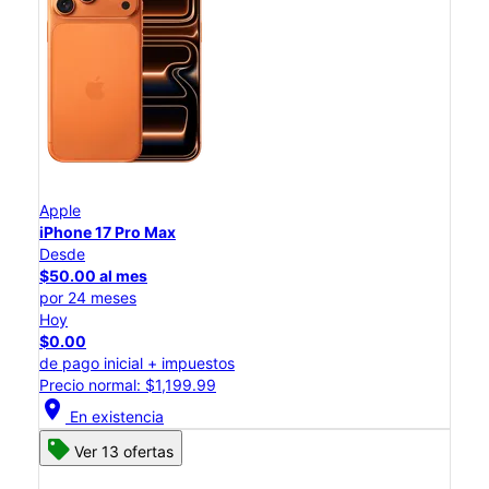
Apple
iPhone 17 Pro Max
Desde
$50.00 al mes
por 24 meses
Hoy
$0.00
de pago inicial + impuestos
Precio normal: $1,199.99
location_on
En existencia
Ver 13 ofertas