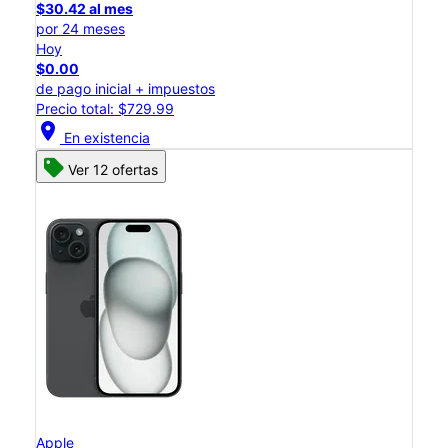
$30.42 al mes
por 24 meses
Hoy
$0.00
de pago inicial + impuestos
Precio total: $729.99
location_on
En existencia
Ver 12 ofertas
Apple