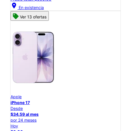
location_on
En existencia
Ver 13 ofertas
Apple
iPhone 17
Desde
$34.59 al mes
por 24 meses
Hoy