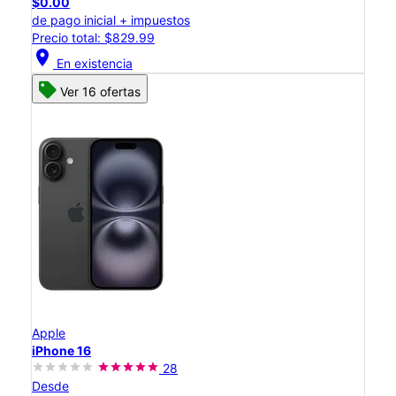
$0.00
de pago inicial + impuestos
Precio total: $829.99
location_on
En existencia
Ver 16 ofertas
Apple
iPhone 16
28
Desde