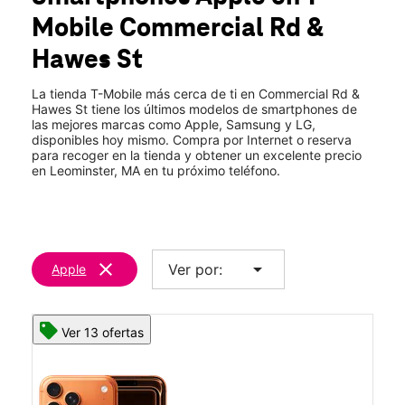
Mié.:
10:00 a.m. a 8:00 p.m.
Mobile
Commercial Rd &
Jue.:
10:00 a.m. a 8:00 p.m.
location_on
Hawes St
14 Commercial Rd #2 Leominster, MA 01453
La tienda T-Mobile más cerca de ti en Commercial Rd &
Hawes St tiene los últimos modelos de smartphones de
las mejores marcas como Apple, Samsung y LG,
disponibles hoy mismo. Compra por Internet o reserva
para recoger en la tienda y obtener un excelente precio
en Leominster, MA en tu próximo teléfono.
clear
arrow_drop_down
Ver por:
Apple
Ver 13 ofertas