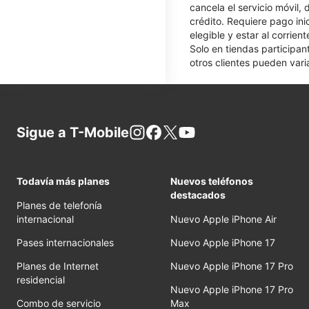
cancela el servicio móvil,
crédito. Requiere pago ini
elegible y estar al corrie
Solo en tiendas participan
otros clientes pueden varia