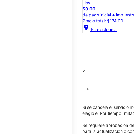
Hoy
$0.00
de pago inicial + impuest
Precio total: $174.00
location_on
En existencia
<
>
Si se cancela el servicio m
elegible. Por tiempo limit
Se requiere aprobación de 
para la actualización o co