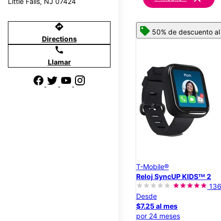
Little Falls, NJ 07424
directions
50% de descuento al 
Directions
call
Llamar
T-Mobile®
Reloj SyncUP KIDSᵀᴹ 2
13
Desde
$7.25 al mes
por 24 meses