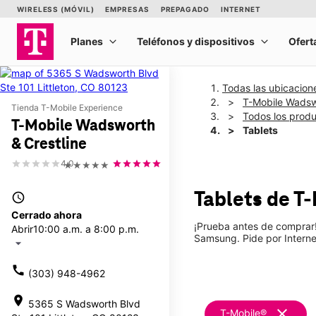
Todas las ubicacion
T-Mobile Wadswo
Tienda T-Mobile Experience
Todos los prod
T-Mobile Wadsworth
Tablets
& Crestline
4.0
★★★★★
Tablets de T
access_time
Cerrado ahora
¡Prueba antes de comprar! 
Abrir
10:00 a.m. a 8:00 p.m.
Samsung. Pide por Internet
arrow_drop_down
call
(303) 948-4962
location_on
5365 S Wadsworth Blvd
clear
T-Mobile®