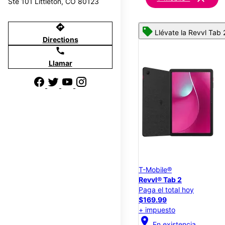
Ste 101 Littleton, CO 80123
directions
Llévate la Revvl Tab 
Directions
call
Llamar
T-Mobile®
Revvl® Tab 2
Paga el total hoy
$169.99
+ impuesto
location_on
En existencia