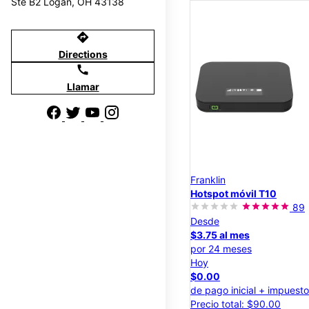
Ste B2 Logan, OH 43138
directions
Directions
call
Llamar
Franklin
Hotspot móvil T10
89
Desde
$3.75 al mes
por 24 meses
Hoy
$0.00
de pago inicial + impuest
Precio total: $90.00