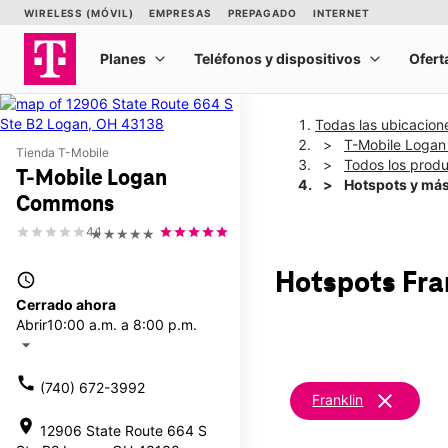
Todas las ubicacion
T-Mobile Loga
Tienda T-Mobile
Todos los prod
T-Mobile Logan
Hotspots y má
Commons
4.1
★★★★★
Hotspots Fra
access_time
Cerrado ahora
Abrir
10:00 a.m. a 8:00 p.m.
arrow_drop_down
call
(740) 672-3992
clear
Franklin
location_on
12906 State Route 664 S