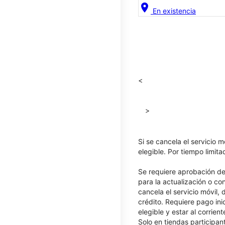
location_on
En existencia
<
>
Si se cancela el servicio m
elegible. Por tiempo limit
Se requiere aprobación de 
para la actualización o co
cancela el servicio móvil,
crédito. Requiere pago ini
elegible y estar al corrie
Solo en tiendas participan