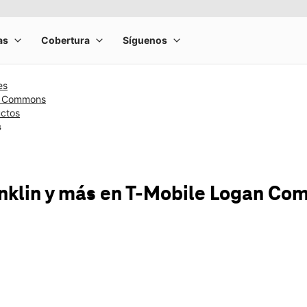
es
n Commons
uctos
s
nklin y más
en T-Mobile
Logan Co