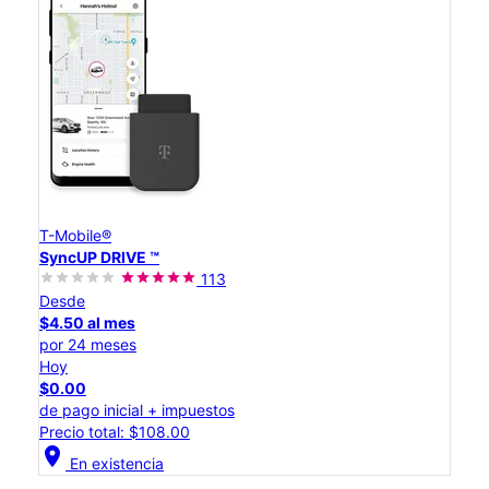
T-Mobile®
SyncUP DRIVE ™
113
Desde
$4.50 al mes
por 24 meses
Hoy
$0.00
de pago inicial + impuestos
Precio total: $108.00
location_on
En existencia