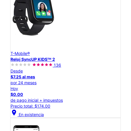
T-Mobile®
Reloj SyncUP KIDSᵀᴹ 2
136
Desde
$7.25 al mes
por 24 meses
Hoy
$0.00
de pago inicial + impuestos
Precio total: $174.00
location_on
En existencia