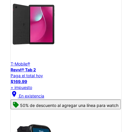
T-Mobile®
Revvl® Tab 2
Paga el total hoy
$169.99
+ impuesto
location_on
En existencia
50% de descuento al agregar una línea para watch