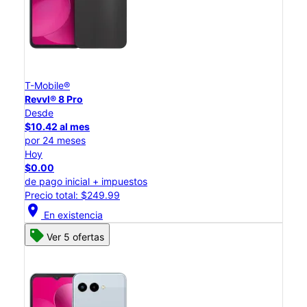
T-Mobile®
Revvl® 8 Pro
Desde
$10.42 al mes
por 24 meses
Hoy
$0.00
de pago inicial + impuestos
Precio total: $249.99
location_on
En existencia
Ver 5 ofertas