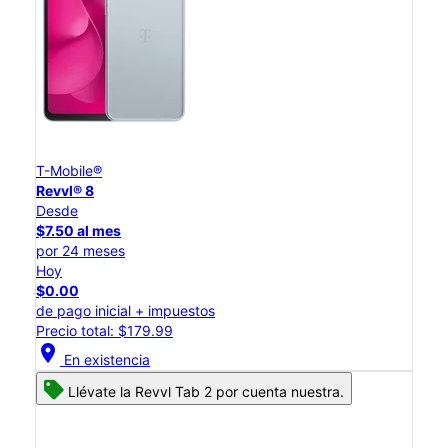
T-Mobile®
Revvl® 8
Desde
$7.50 al mes
por 24 meses
Hoy
$0.00
de pago inicial + impuestos
Precio total: $179.99
location_on
En existencia
Llévate la Revvl Tab 2 por cuenta nuestra.