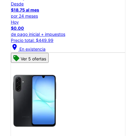
Desde
$18.75 al mes
por 24 meses
Hoy
$0.00
de pago inicial + impuestos
Precio total: $449.99
location_on
En existencia
Ver 5 ofertas