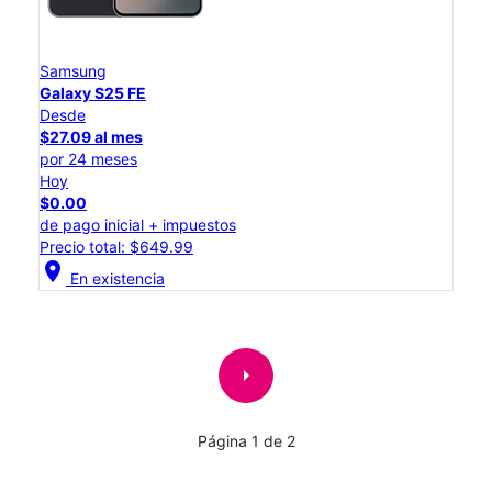
Samsung
Galaxy S25 FE
Desde
$27.09 al mes
por 24 meses
Hoy
$0.00
de pago inicial + impuestos
Precio total: $649.99
location_on
En existencia
arrow_right
Página 1 de 2