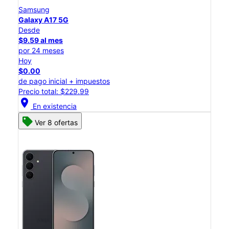
Samsung
Galaxy A17 5G
Desde
$9.59 al mes
por 24 meses
Hoy
$0.00
de pago inicial + impuestos
Precio total: $229.99
location_on
En existencia
Ver 8 ofertas