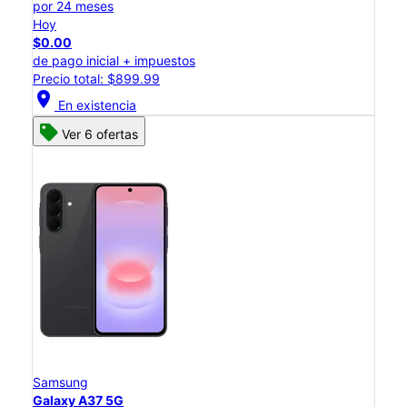
por 24 meses
Hoy
$0.00
de pago inicial + impuestos
Precio total: $899.99
location_on
En existencia
Ver 6 ofertas
Samsung
Galaxy A37 5G