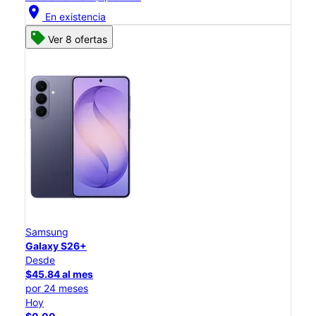
location_on
En existencia
Ver 8 ofertas
Samsung
Galaxy S26+
Desde
$45.84 al mes
por 24 meses
Hoy