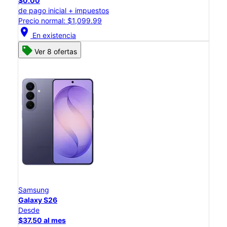
$0.00
de pago inicial + impuestos
Precio normal: $1,099.99
location_on
En existencia
Ver 8 ofertas
Samsung
Galaxy S26
Desde
$37.50 al mes