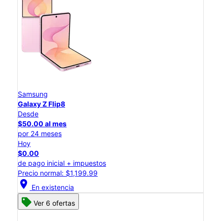
Samsung
Galaxy Z Flip8
Desde
$50.00 al mes
por 24 meses
Hoy
$0.00
de pago inicial + impuestos
Precio normal: $1,199.99
location_on
En existencia
Ver 6 ofertas