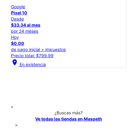
Google
Pixel 10
Desde
$33.34 al mes
por 24 meses
Hoy
$0.00
de pago inicial + impuestos
Precio total: $799.99
location_on
En existencia
<
¿Buscas más?
Ve todas las tiendas en Maspeth
>