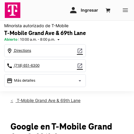
Minorista autorizado de T-Mobile
T-Mobile Grand Ave & 69th Lane
Abierto
:
10:00 a.m. - 8:00 p.m.
arrow_drop_down
location_on
open_in_new
Directions
call
open_in_new
(718) 651-6300
storefront
arrow_drop_down
Más detalles
Abrir
access_time
Vie.:
10:00 a.m. a 8:00 p.m.
T-Mobile Grand Ave & 69th Lane
Sáb.:
10:00 a.m. a 8:00 p.m.
Dom.:
11:00 a.m. a 5:00 p.m.
Lun.:
10:00 a.m. a 8:00 p.m.
Mar.:
10:00 a.m. a 8:00 p.m.
Google
en T-Mobile
Grand
Mié.:
10:00 a.m. a 8:00 p.m.