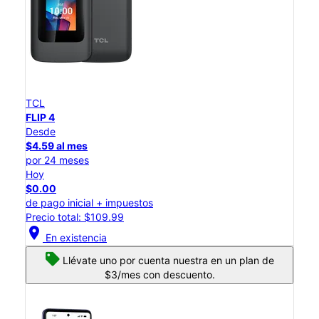
TCL
FLIP 4
Desde
$4.59 al mes
por 24 meses
Hoy
$0.00
de pago inicial + impuestos
Precio total: $109.99
location_on
En existencia
Llévate uno por cuenta nuestra en un plan de
$3/mes con descuento.