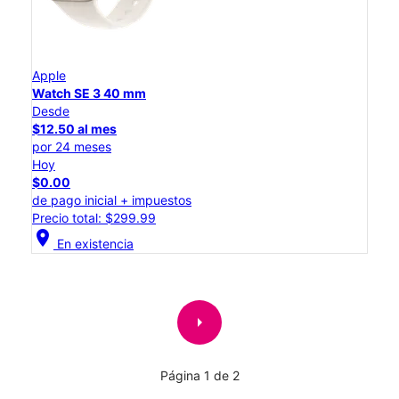
Apple
Watch SE 3 40 mm
Desde
$12.50 al mes
por 24 meses
Hoy
$0.00
de pago inicial + impuestos
Precio total: $299.99
location_on
En existencia
arrow_right
Página 1 de 2