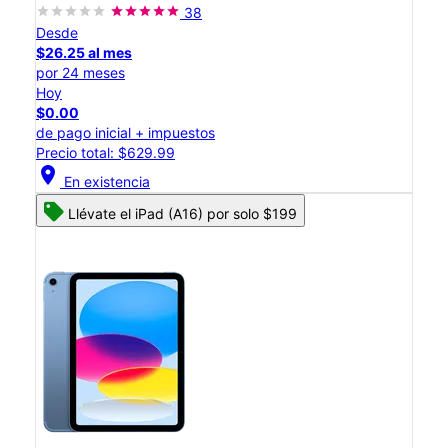
38
Desde
$26.25 al mes
por 24 meses
Hoy
$0.00
de pago inicial + impuestos
Precio total: $629.99
location_on
En existencia
Llévate el iPad (A16) por solo $199