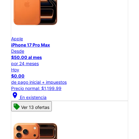
Apple
iPhone 17 Pro Max
Desde
$50.00 al mes
por 24 meses
Hoy
$0.00
de pago inicial + impuestos
Precio normal: $1,199.99
location_on
En existencia
Ver 13 ofertas