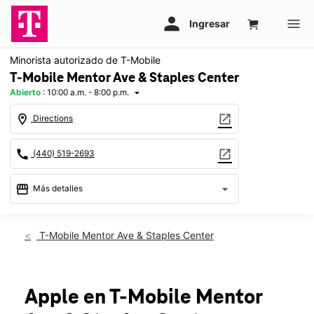
Minorista autorizado de T-Mobile
T-Mobile Mentor Ave & Staples Center
Abierto
:
10:00 a.m. - 8:00 p.m.
arrow_drop_down
location_on
open_in_new
Directions
call
open_in_new
(440) 519-2693
storefront
arrow_drop_down
Más detalles
Abrir
access_time
Vie.:
10:00 a.m. a 8:00 p.m.
T-Mobile Mentor Ave & Staples Center
Sáb.:
10:00 a.m. a 8:00 p.m.
Dom.:
11:00 a.m. a 6:00 p.m.
Lun.:
10:00 a.m. a 8:00 p.m.
Mar.:
10:00 a.m. a 8:00 p.m.
Apple
en T-Mobile
Mentor
Mié.:
10:00 a.m. a 8:00 p.m.