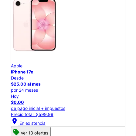
Apple
iPhone 17e
Desde
$25.00 al mes
por 24 meses
Hoy
$0.00
de pago inicial + impuestos
Precio total: $599.99
location_on
En existencia
Ver 13 ofertas