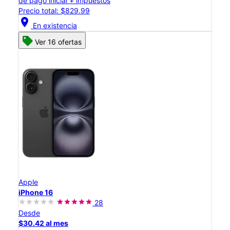
de pago inicial + impuestos
Precio total: $829.99
location_on
En existencia
Ver 16 ofertas
Apple
iPhone 16
28
Desde
$30.42 al mes