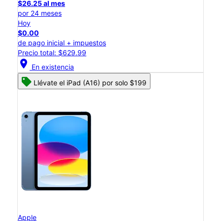
$26.25 al mes
por 24 meses
Hoy
$0.00
de pago inicial + impuestos
Precio total: $629.99
location_on
En existencia
Llévate el iPad (A16) por solo $199
Apple