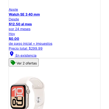
Apple
Watch SE 3 40 mm
Desde
$12.50 al mes
por 24 meses
Hoy
$0.00
de pago inicial + impuestos
Precio total: $299.99
location_on
En existencia
Ver 2 ofertas