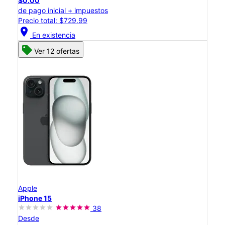
$0.00
de pago inicial + impuestos
Precio total: $729.99
location_on
En existencia
Ver 12 ofertas
Apple
iPhone 15
38
Desde