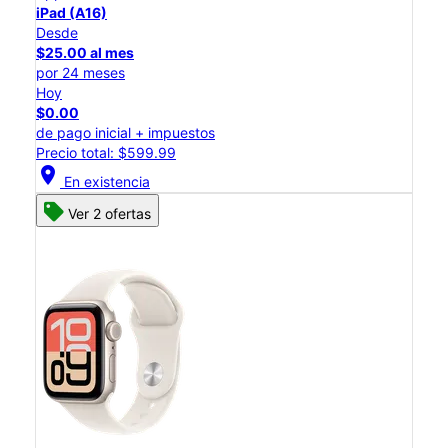
iPad (A16)
Desde
$25.00 al mes
por 24 meses
Hoy
$0.00
de pago inicial + impuestos
Precio total: $599.99
location_on
En existencia
Ver 2 ofertas