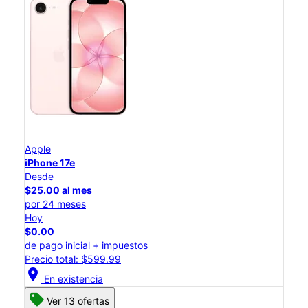
Apple
iPhone 17e
Desde
$25.00 al mes
por 24 meses
Hoy
$0.00
de pago inicial + impuestos
Precio total: $599.99
location_on
En existencia
Ver 13 ofertas