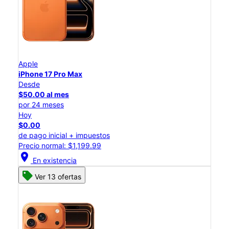
Apple
iPhone 17 Pro Max
Desde
$50.00 al mes
por 24 meses
Hoy
$0.00
de pago inicial + impuestos
Precio normal: $1,199.99
location_on
En existencia
Ver 13 ofertas