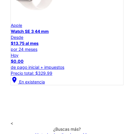
Apple
Watch SE 3 44 mm
Desde
$13.75 al mes
por 24 meses
Hoy
$0.00
de pago inicial + impuestos
Precio total: $329.99
location_on
En existencia
<
¿Buscas más?