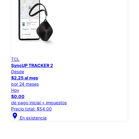
TCL
SyncUP TRACKER 2
Desde
$2.25 al mes
por 24 meses
Hoy
$0.00
de pago inicial + impuestos
Precio total: $54.00
location_on
En existencia