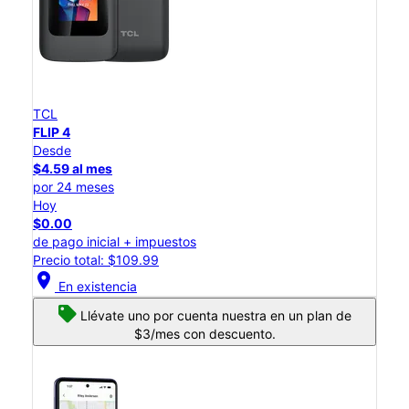
TCL
FLIP 4
Desde
$4.59 al mes
por 24 meses
Hoy
$0.00
de pago inicial + impuestos
Precio total: $109.99
location_on
En existencia
Llévate uno por cuenta nuestra en un plan de
$3/mes con descuento.