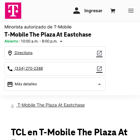
Minorista autorizado de T-Mobile
T-Mobile The Plaza At Eastchase
Abierto
:
10:00 a.m. - 8:00 p.m.
arrow_drop_down
location_on
open_in_new
Directions
call
open_in_new
(334) 270-2388
storefront
arrow_drop_down
Más detalles
Abrir
access_time
Jue.:
10:00 a.m. a 8:00 p.m.
T-Mobile The Plaza At Eastchase
Vie.:
10:00 a.m. a 8:00 p.m.
Sáb.:
10:00 a.m. a 8:00 p.m.
Dom.:
12:00 p.m. a 6:00 p.m.
Lun.:
10:00 a.m. a 8:00 p.m.
TCL
en T-Mobile
The Plaza At
Mar.:
10:00 a.m. a 8:00 p.m.