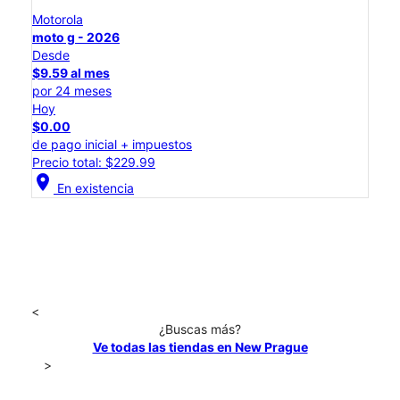
Motorola
moto g - 2026
Desde
$9.59 al mes
por 24 meses
Hoy
$0.00
de pago inicial + impuestos
Precio total: $229.99
location_on
En existencia
<
¿Buscas más?
Ve todas las tiendas en New Prague
>